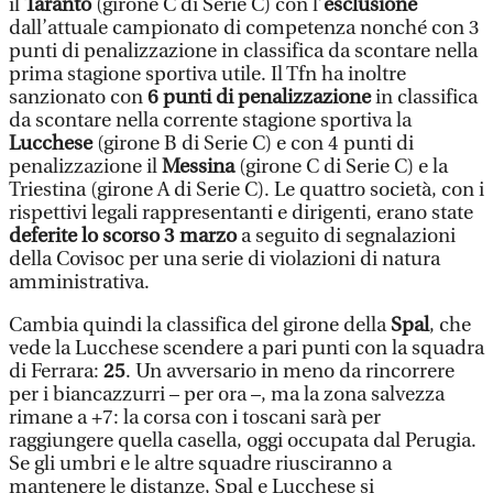
il
Taranto
(girone C di Serie C) con l’
esclusione
dall’attuale campionato di competenza nonché con 3
punti di penalizzazione in classifica da scontare nella
prima stagione sportiva utile. Il Tfn ha inoltre
sanzionato con
6 punti di penalizzazione
in classifica
da scontare nella corrente stagione sportiva la
Lucchese
(girone B di Serie C) e con 4 punti di
penalizzazione il
Messina
(girone C di Serie C) e la
Triestina (girone A di Serie C). Le quattro società, con i
rispettivi legali rappresentanti e dirigenti, erano state
deferite lo scorso 3 marzo
a seguito di segnalazioni
della Covisoc per una serie di violazioni di natura
amministrativa.
Cambia quindi la classifica del girone della
Spal
, che
vede la Lucchese scendere a pari punti con la squadra
di Ferrara:
25
. Un avversario in meno da rincorrere
per i biancazzurri – per ora –, ma la zona salvezza
rimane a +7: la corsa con i toscani sarà per
raggiungere quella casella, oggi occupata dal Perugia.
Se gli umbri e le altre squadre riusciranno a
mantenere le distanze, Spal e Lucchese si