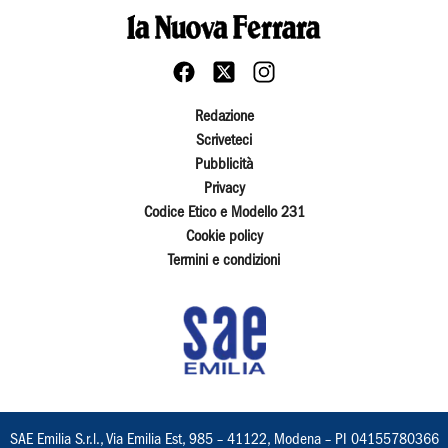
Redazione
Scriveteci
Pubblicità
Privacy
Codice Etico e Modello 231
Cookie policy
Termini e condizioni
SAE Emilia S.r.l., Via Emilia Est, 985 – 41122, Modena – PI 04155780366