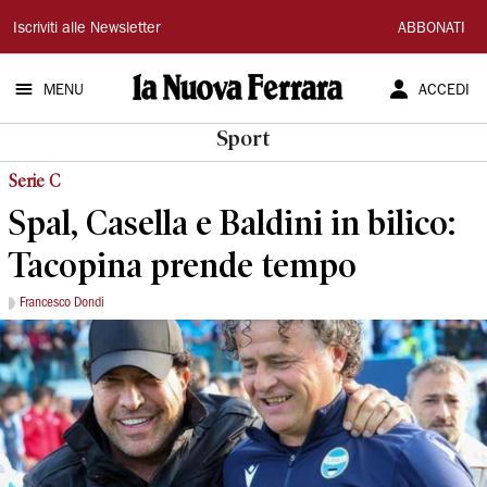
La
Iscriviti alle Newsletter
ABBONATI
Nuova
MENU
ACCEDI
Ferrara
Sport
Serie C
Spal, Casella e Baldini in bilico:
Tacopina prende tempo
Francesco Dondi