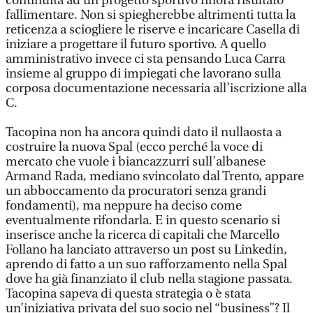
continuità ad un progetto sportivo finora risultato
fallimentare. Non si spiegherebbe altrimenti tutta la
reticenza a sciogliere le riserve e incaricare Casella di
iniziare a progettare il futuro sportivo. A quello
amministrativo invece ci sta pensando Luca Carra
insieme al gruppo di impiegati che lavorano sulla
corposa documentazione necessaria all’iscrizione alla
C.
Tacopina non ha ancora quindi dato il nullaosta a
costruire la nuova Spal (ecco perché la voce di
mercato che vuole i biancazzurri sull’albanese
Armand Rada, mediano svincolato dal Trento, appare
un abboccamento da procuratori senza grandi
fondamenti), ma neppure ha deciso come
eventualmente rifondarla. E in questo scenario si
inserisce anche la ricerca di capitali che Marcello
Follano ha lanciato attraverso un post su Linkedin,
aprendo di fatto a un suo rafforzamento nella Spal
dove ha già finanziato il club nella stagione passata.
Tacopina sapeva di questa strategia o è stata
un’iniziativa privata del suo socio nel “business”? Il