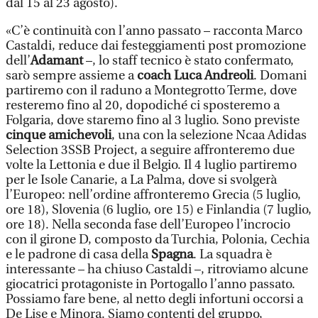
dal 15 al 23 agosto).
«C’è continuità con l’anno passato – racconta Marco
Castaldi, reduce dai festeggiamenti post promozione
dell’
Adamant
–, lo staff tecnico è stato confermato,
sarò sempre assieme a
coach Luca Andreoli
. Domani
partiremo con il raduno a Montegrotto Terme, dove
resteremo fino al 20, dopodiché ci sposteremo a
Folgaria, dove staremo fino al 3 luglio. Sono previste
cinque amichevoli
, una con la selezione Ncaa Adidas
Selection 3SSB Project, a seguire affronteremo due
volte la Lettonia e due il Belgio. Il 4 luglio partiremo
per le Isole Canarie, a La Palma, dove si svolgerà
l’Europeo: nell’ordine affronteremo Grecia (5 luglio,
ore 18), Slovenia (6 luglio, ore 15) e Finlandia (7 luglio,
ore 18). Nella seconda fase dell’Europeo l’incrocio
con il girone D, composto da Turchia, Polonia, Cechia
e le padrone di casa della
Spagna
. La squadra è
interessante – ha chiuso Castaldi –, ritroviamo alcune
giocatrici protagoniste in Portogallo l’anno passato.
Possiamo fare bene, al netto degli infortuni occorsi a
De Lise e Minora. Siamo contenti del gruppo,