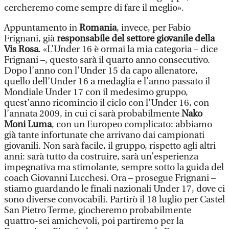
cercheremo come sempre di fare il meglio».
Appuntamento in
Romania
, invece, per Fabio
Frignani, già
responsabile del settore giovanile della
Vis Rosa
. «L’Under 16 è ormai la mia categoria – dice
Frignani –, questo sarà il quarto anno consecutivo.
Dopo l’anno con l’Under 15 da capo allenatore,
quello dell’Under 16 a medaglia e l’anno passato il
Mondiale Under 17 con il medesimo gruppo,
quest’anno ricomincio il ciclo con l’Under 16, con
l’annata 2009, in cui ci sarà probabilmente
Nako
Moni Luma
, con un Europeo complicato: abbiamo
già tante infortunate che arrivano dai campionati
giovanili. Non sarà facile, il gruppo, rispetto agli altri
anni: sarà tutto da costruire, sarà un’esperienza
impegnativa ma stimolante, sempre sotto la guida del
coach Giovanni Lucchesi. Ora – prosegue Frignani –
stiamo guardando le finali nazionali Under 17, dove ci
sono diverse convocabili. Partirò il 18 luglio per Castel
San Pietro Terme, giocheremo probabilmente
quattro-sei amichevoli, poi partiremo per la