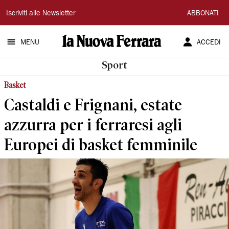
La
Iscriviti alle Newsletter
ABBONATI
Nuova
MENU
ACCEDI
Ferrara
Sport
Basket
Castaldi e Frignani, estate
azzurra per i ferraresi agli
Europei di basket femminile