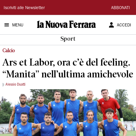
La
Iscriviti alle Newsletter
ABBONATI
Nuova
MENU
ACCEDI
Ferrara
Sport
Calcio
Ars et Labor, ora c’è del feeling.
“Manita” nell’ultima amichevole
Alessio Duatti