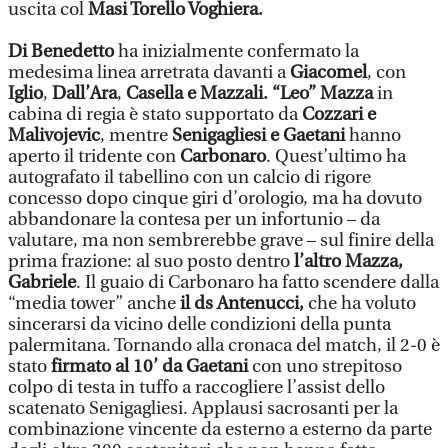
uscita col
Masi Torello Voghiera.
Di Benedetto
ha inizialmente confermato la
medesima linea arretrata davanti a
Giacomel
, con
Iglio
,
Dall’Ara
,
Casella e Mazzali.
“Leo” Mazza
in
cabina di regia è stato supportato da
Cozzari e
Malivojevic
, mentre
Senigagliesi e Gaetani
hanno
aperto il tridente con
Carbonaro
. Quest’ultimo ha
autografato il tabellino con un calcio di rigore
concesso dopo cinque giri d’orologio, ma ha dovuto
abbandonare la contesa per un infortunio – da
valutare, ma non sembrerebbe grave – sul finire della
prima frazione: al suo posto dentro
l’altro Mazza,
Gabriele
. Il guaio di Carbonaro ha fatto scendere dalla
“media tower” anche
il ds Antenucci,
che ha voluto
sincerarsi da vicino delle condizioni della punta
palermitana. Tornando alla cronaca del match, il 2-0 è
stato
firmato al 10’ da Gaetani
con uno strepitoso
colpo di testa in tuffo a raccogliere l’assist dello
scatenato Senigagliesi. Applausi sacrosanti per la
combinazione vincente da esterno a esterno da parte