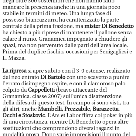
degli oltre 300 sostenitori che non hanno fatto
mancare la presenza anche in una giornata poco
stabile in termini di meteo. Una lunga fase di
possesso biancazzurra ha caratterizzato la parte
centrale della prima frazione, ma
mister Di Benedetto
ha chiesto a più riprese di mantenere il pallone senza
calare il ritmo. Granamica impegnato a chiudere gli
spazi, ma non pervenuto dalle parti dell’area locale.
Prima del duplice fischio, occasioni per Senigagliesi e
L. Mazza.
La ripresa
si apre subito con il 3-0 estense, realizzato
dal neo entrato
Di Bartolo
con uno scavetto a punire
l’errato disimpegno ospite, e con il clamoroso palo
colpito da
Cappelletti
(bravo attaccante del
Granamica, classe 2007) sull’unica disattenzione
della difesa di questo test. In campo si sono visti, tra
gli altri, anche
Mambelli, Prezzabile, Barazzetta
,
Occhi e Stoskovic
. L’Ars et Labor flirta col poker in più
di una circostanza, mentre Di Benedetto opera altre
sostituzioni che comprendono diversi ragazzi in
modalità prova. Dopo varie imprecisioni il punto del