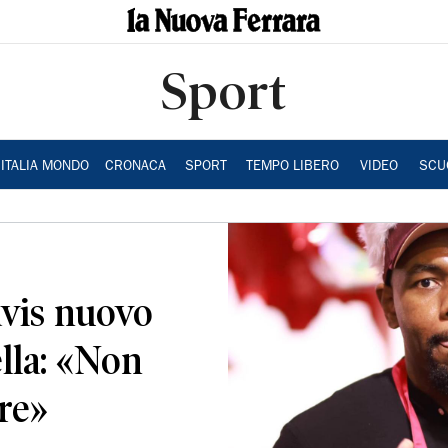
Sport
ITALIA MONDO
CRONACA
SPORT
TEMPO LIBERO
VIDEO
SCU
avis nuovo
ella: «Non
re»