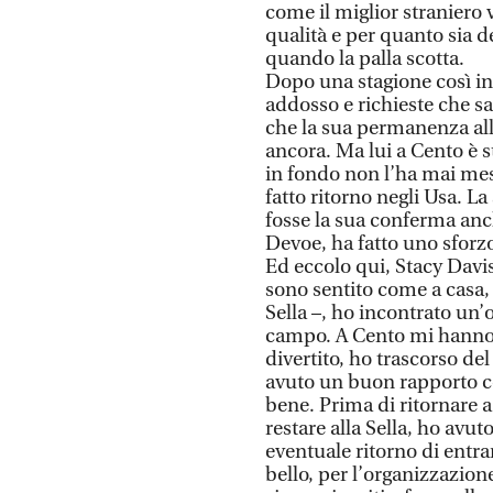
come il miglior straniero 
qualità e per quanto sia d
quando la palla scotta.
Dopo una stagione così in 
addosso e richieste che s
che la sua permanenza al
ancora. Ma lui a Cento è s
in fondo non l’ha mai mes
fatto ritorno negli Usa. L
fosse la sua conferma anch
Devoe, ha fatto uno sforz
Ed eccolo qui, Stacy Davi
sono sentito come a casa, 
Sella –, ho incontrato un’
campo. A Cento mi hanno 
divertito, ho trascorso d
avuto un buon rapporto co
bene. Prima di ritornare a
restare alla Sella, ho av
eventuale ritorno di entr
bello, per l’organizzazion