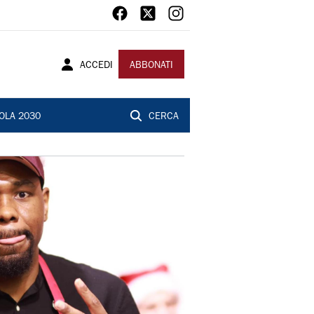
ACCEDI
ABBONATI
OLA 2030
CERCA