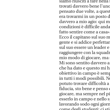
siamo riusciti a fare nell
trovati davvero bene l’uno
pensato due volte, a ques
era trovarmi in un posto d
davvero a mio agio: qui mi
condizioni è difficile and
fatto sentire come a casa»
Ecco il capitano sul suo 
gente e si addice perfetta
sul suo essere un leader e
raggiungere con la squadr
mio modo di giocare, ma s
Mi sono sentito davvero a 
che ha dato e questo mi h
obiettivo in campo è semp
in tutti i modi possibili. 
potuto trovare difficoltà 
fiducia, sto bene e penso 
giocare, ma sempre nel pia
esserlo in campo e nello 
lavorando sodo ogni giorno
come degli studenti: ci 