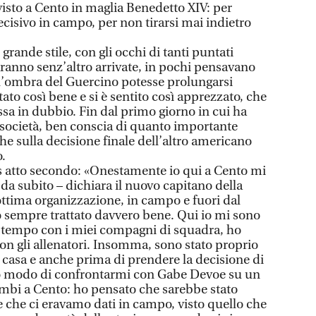
visto a Cento in maglia Benedetto XIV: per
ecisivo in campo, per non tirarsi mai indietro
grande stile, con gli occhi di tanti puntati
aranno senz’altro arrivate, in pochi pensavano
l’ombra del Guercino potesse prolungarsi
tato così bene e si è sentito così apprezzato, che
sa in dubbio. Fin dal primo giorno in cui ha
a società, ben conscia di quanto importante
e sulla decisione finale dell’altro americano
o.
s atto secondo: «Onestamente io qui a Cento mi
da subito – dichiara il nuovo capitano della
ottima organizzazione, in campo e fuori dal
sempre trattato davvero bene. Qui io mi sono
el tempo con i miei compagni di squadra, ho
n gli allenatori. Insomma, sono stato proprio
 casa e anche prima di prendere la decisione di
uto modo di confrontarmi con Gabe Devoe su un
ambi a Cento: ho pensato che sarebbe stato
e che ci eravamo dati in campo, visto quello che