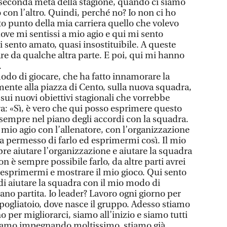
a seconda metà della stagione, quando ci siamo
 con l’altro. Quindi, perché no? Io non ci ho
to punto della mia carriera quello che volevo
ove mi sentissi a mio agio e qui mi sento
 sento amato, quasi insostituibile. A queste
are da qualche altra parte. E poi, qui mi hanno
.
modo di giocare, che ha fatto innamorare la
mente alla piazza di Cento, sulla nuova squadra,
 sui nuovi obiettivi stagionali che vorrebbe
a: «Sì, è vero che qui posso esprimere questo
empre nel piano degli accordi con la squadra.
mio agio con l’allenatore, con l’organizzazione
a permesso di farlo ed esprimermi così. Il mio
re aiutare l’organizzazione e aiutare la squadra
Non è sempre possibile farlo, da altre parti avrei
a esprimermi e mostrare il mio gioco. Qui sento
di aiutare la squadra con il mio modo di
no partita. Io leader? Lavoro ogni giorno per
spogliatoio, dove nasce il gruppo. Adesso stiamo
 per migliorarci, siamo all’inizio e siamo tutti
stiamo impegnando moltissimo, stiamo già