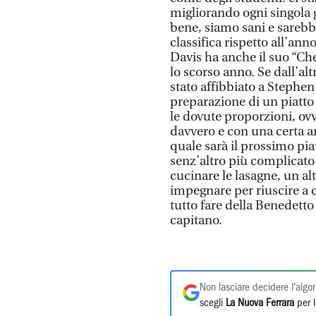
migliorando ogni singola 
bene, siamo sani e sarebbe
classifica rispetto all’an
Davis ha anche il suo “Che
lo scorso anno. Se dall’al
stato affibbiato a Stephen 
preparazione di un piatto d
le dovute proporzioni, ovv
davvero e con una certa ar
quale sarà il prossimo pia
senz’altro più complicato
cucinare le lasagne, un al
impegnare per riuscire a cu
tutto fare della Benedetto
capitano.
Non lasciare decidere l'algor
scegli
La Nuova Ferrara
per l