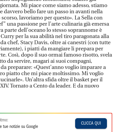
giornata. Mi piace come siamo adesso, stiamo
 davvero bello fare un passo in avanti nella
no scorso, lavoriamo per questo». La Sella con
f” una passione per l’arte culinaria già emersa
tra parte dell’oceano lo stesso soprannome è
Curry per la sua abilità nel tiro paragonata alla
a chef, Stacy Davis, oltre ai canestri (con tutte
iamente), i piatti da mangiare li prepara per
te. Così, dopo il suo ormai famoso risotto, svela
tto da servire, magari ai suoi compagni,
 da preparare: «Quest’anno voglio imparare a
tro piatto che mi piace moltissimo. Mi voglio
cinarle». Un’altra sfida oltre il basket per il
 XIV. Tornato a Cento da leader. E da nuovo
itmo:
CLICCA QUI
e tue notizie su Google