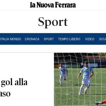
Sport
ITALIA MONDO
CRONACA
SPORT
TEMPO LIBERO
VIDEO
SCU
gol alla
aso