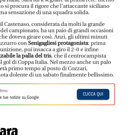
 si procura il rigore che l’attaccante siciliano
o ma sensazione di una squadra solida.
a il Castenaso, considerata da molti la grande
ria del campionato, ha un paio di grandi occasioni
he doveva girare così. Anzi, gli ultimi minuti
azzurro con
Senigagliesi protagonista
: prima
nizione, poi insacca a giro il 2-0 e infine
zabile la palla del tris
, che il centrocampista
il gol di Coppa Italia. Nel mezzo anche un palo
metà primo tempo al posto di Cozzari,
nota dolente di un sabato finalmente bellissimo.
itmo:
CLICCA QUI
e tue notizie su Google