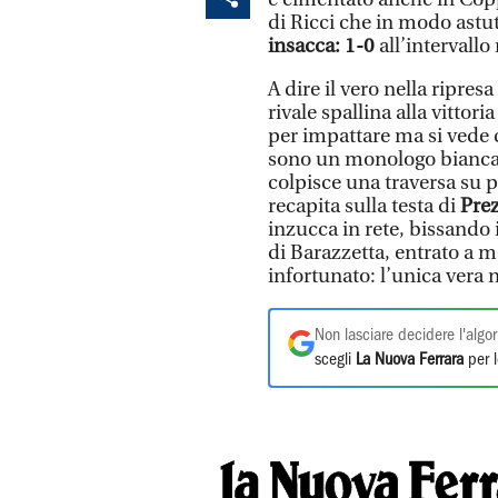
di Ricci che in modo astuto
insacca: 1-0
all’intervall
A dire il vero nella ripres
rivale spallina alla vitto
per impattare ma si vede c
sono un monologo bianc
colpisce una traversa su pu
recapita sulla testa di
Prez
inzucca in rete, bissando 
di Barazzetta, entrato a 
infortunato: l’unica vera 
Non lasciare decidere l'algor
scegli
La Nuova Ferrara
per l