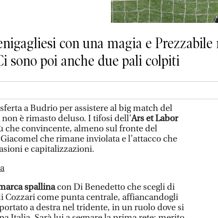
Senigagliesi con una magia e Prezzabil
i sono poi anche due pali colpiti
sferta a Budrio per assistere al big match del
on è rimasto deluso. I tifosi dell’
Ars et Labor
ù che convincente, almeno sul fronte del
 Giacomel che rimane inviolata e l’attacco che
casioni e capitalizzazioni.
ta
 marca spallina
con Di Benedetto che scegli di
a di Cozzari come punta centrale, affiancandogli
portato a destra nel tridente, in un ruolo dove si
 Italia. Sarà lui a segnare la prima rete: merito