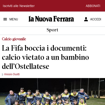
La
Iscriviti alle Newsletter
ABBONATI
Nuova
MENU
ACCEDI
Ferrara
Sport
Calcio giovanile
La Fifa boccia i documenti:
calcio vietato a un bambino
dell’Ostellatese
Alessio Duatti