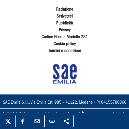
Redazione
Scriveteci
Pubblicità
Privacy
Codice Etico e Modello 231
Cookie policy
Termini e condizioni
SAE Emilia S.r.l., Via Emilia Est, 985 – 41122, Modena – PI 04155780366
I diritti delle immagini e dei testi sono riservati. È espressamente vietata la
loro riproduzione con qualsiasi mezzo e l'adattamento totale o parziale.