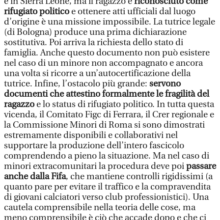
è in Sierra Leone, ma il ragazzo è
riconosciuto come
rifugiato politico
e ottenere atti ufficiali dal luogo
d’origine è una missione impossibile. La tutrice legale
(di Bologna) produce una prima dichiarazione
sostitutiva. Poi arriva la richiesta dello stato di
famiglia. Anche questo documento non può esistere
nel caso di un minore non accompagnato e ancora
una volta si ricorre a un’autocertificazione della
tutrice. Infine, l’ostacolo più grande:
servono
documenti che attestino formalmente le fragilità del
ragazzo
e lo status di rifugiato politico. In tutta questa
vicenda, il Comitato Figc di Ferrara, il Crer regionale e
la Commissione Minori di Roma si sono dimostrati
estremamente disponibili e collaborativi nel
supportare la produzione dell’intero fascicolo
comprendendo a pieno la situazione. Ma nel caso di
minori extracomunitari la procedura deve poi
passare
anche dalla Fifa
, che mantiene controlli rigidissimi (a
quanto pare per evitare il traffico e la compravendita
di giovani calciatori verso club professionistici). Una
cautela comprensibile nella teoria delle cose, ma
meno comprensibile è ciò che accade dopo e che ci