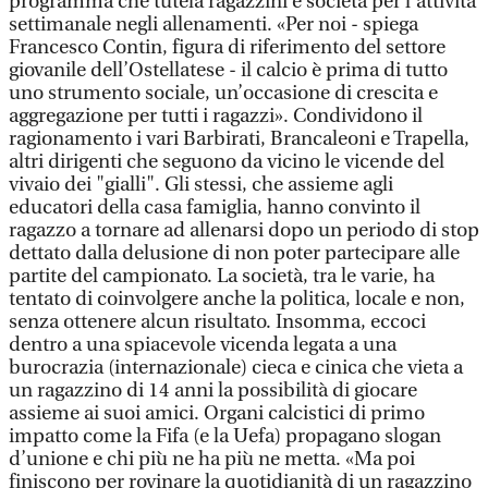
programma che tutela ragazzini e società per l’attività
settimanale negli allenamenti. «Per noi - spiega
Francesco Contin, figura di riferimento del settore
giovanile dell’Ostellatese - il calcio è prima di tutto
uno strumento sociale, un’occasione di crescita e
aggregazione per tutti i ragazzi». Condividono il
ragionamento i vari Barbirati, Brancaleoni e Trapella,
altri dirigenti che seguono da vicino le vicende del
vivaio dei "gialli". Gli stessi, che assieme agli
educatori della casa famiglia, hanno convinto il
ragazzo a tornare ad allenarsi dopo un periodo di stop
dettato dalla delusione di non poter partecipare alle
partite del campionato. La società, tra le varie, ha
tentato di coinvolgere anche la politica, locale e non,
senza ottenere alcun risultato. Insomma, eccoci
dentro a una spiacevole vicenda legata a una
burocrazia (internazionale) cieca e cinica che vieta a
un ragazzino di 14 anni la possibilità di giocare
assieme ai suoi amici. Organi calcistici di primo
impatto come la Fifa (e la Uefa) propagano slogan
d’unione e chi più ne ha più ne metta. «Ma poi
finiscono per rovinare la quotidianità di un ragazzino