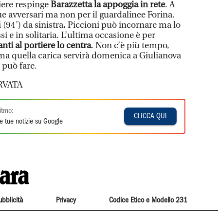
rtiere respinge
Barazzetta la appoggia in rete
. A
ue avversari ma non per il guardalinee Forina.
i (94’) da sinistra, Piccioni può incornare ma lo
i e in solitaria. L’ultima occasione è per
nti al portiere lo centra
. Non c’è più tempo,
 ma quella carica servirà domenica a Giulianova
Si può fare.
RVATA
itmo:
CLICCA QUI
e tue notizie su Google
ubblicità
Privacy
Codice Etico e Modello 231