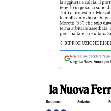
la aggiusta e calcia, il po
tenerlo in gioco ci sono d
Tutti a protestare. Mazzal
fa malissimo da pochi pass
Moretti (95’) che
solo dava
terna arbitrale assediata,
per ribaltare il risultato. 
© RIPRODUZIONE RISE
Non lasciare decidere l'algor
scegli
La Nuova Ferrara
per l
Redazione
Scriveteci
P