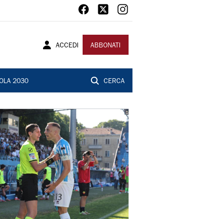
ACCEDI
ABBONATI
OLA 2030
CERCA