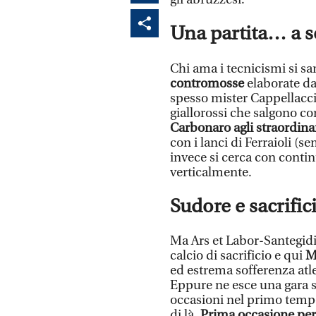
Una partita… a s
Chi ama i tecnicismi si sa
contromosse
elaborate da
spesso mister Cappellacci l
giallorossi che salgono c
Carbonaro agli straordinar
con i lanci di Ferraioli (
invece si cerca con continu
verticalmente.
Sudore e sacrific
Ma Ars et Labor-Santegidi
calcio di sacrificio e qui
M
ed estrema sofferenza atl
Eppure ne esce una gara s
occasioni nel primo temp
di là.
Prima occasione per