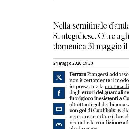
Nella semifinale d’anda
Santegidiese. Oltre agli
domenica 31 maggio il 
24 maggio 2026 19:20
Ferrara
Piangersi addosso 
non è certamente il modo 
impresa, ma la
cronaca d
dagli
errori del guardalin
fuorigioco inesistenti
a Co
altrettanti gol dei biancazz
con gol di Coulibaly
. Nell
neppure scordare i due cla
neanche la
condizione atl
gli abruzzesi.