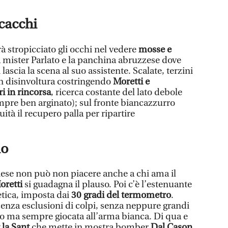
cacchi
rà stropicciato gli occhi nel vedere
mosse e
 mister Parlato e la panchina abruzzese dove
ascia la scena al suo assistente. Scalate, terzini
on disinvoltura costringendo
Moretti e
i in rincorsa
, ricerca costante del lato debole
sempre ben arginato); sul fronte biancazzurro
ità il recupero palla per ripartire
io
ese non può non piacere anche a chi ama il
oretti
si guadagna il plauso. Poi c’è l’estenuante
etica, imposta dai
30 gradi del termometro
.
enza esclusioni di colpi, senza neppure grandi
o ma sempre giocata all’arma bianca. Di qua e
 la Sant
che mette in mostra bomber
Dal Cason