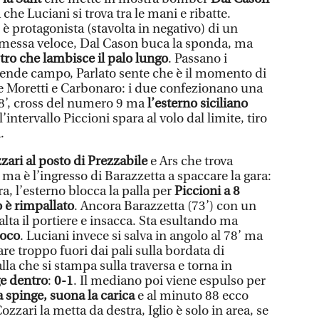
 che Luciani si trova tra le mani e ribatte.
 è protagonista (stavolta in negativo) di un
: rimessa veloce, Dal Cason buca la sponda, ma
stro che lambisce il palo lungo
. Passano i
rende campo, Parlato sente che è il momento di
te Moretti e Carbonaro: i due confezionano una
38’, cross del numero 9 ma
l’esterno siciliano
l’intervallo Piccioni spara al volo dal limite, tiro
.
zari al posto di Prezzabile
e Ars che trova
 ma è l’ingresso di Barazzetta a spaccare la gara:
ra, l’esterno blocca la palla per
Piccioni a 8
o è rimpallato
. Ancora Barazzetta (73’) con un
alta il portiere e insacca. Sta esultando ma
ioco
. Luciani invece si salva in angolo al 78’ ma
re troppo fuori dai pali sulla bordata di
la che si stampa sulla traversa e torna in
ge dentro
:
0-1
. Il mediano poi viene espulso per
 spinge, suona la carica
e al minuto 88 ecco
Cozzari la metta da destra, Iglio è solo in area, se