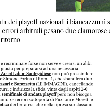
ta dei playoff nazionali i biancazzurri s
 errori arbitrali pesano due clamorose o
ritorno
e recriminare forse non serve e crearsi un alibi
giusto per prepararsi ad una necessaria
i
Ars et Labor-Santegidiese
non può prescindere
ee
Simone Forina di Roma 1, che sbandiera
due
zzari e Barazzetta
(
LE IMMAGINI
), cancellando
urri e indirizza la sfida, vinta dagli ospiti
1-0
a
semifinale di andata playoff
però non bisogna
morosi errori sottoporta di Piccioni e Moretti e
etica
dei ferraresi, che nella ripresa surclassano