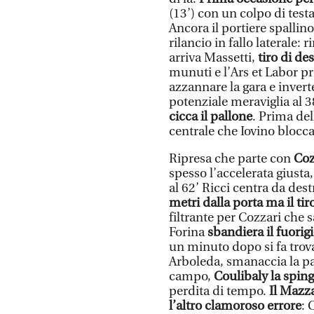
(13’) con un colpo di testa
Ancora il portiere spallino
rilancio in fallo laterale
arriva Massetti,
tiro di de
munuti e l’Ars et Labor p
azzannare la gara e inver
potenziale meraviglia al 
cicca il pallone
. Prima del
centrale che Iovino blocca
Ripresa che parte con
Coz
spesso l’accelerata giusta,
al 62’ Ricci centra da dest
metri dalla porta ma il tir
filtrante per Cozzari che s
Forina
sbandiera il fuorig
un minuto dopo si fa trova
Arboleda, smanaccia la pal
campo,
Coulibaly la spin
perdita di tempo.
Il Mazza
l’altro clamoroso errore
: 