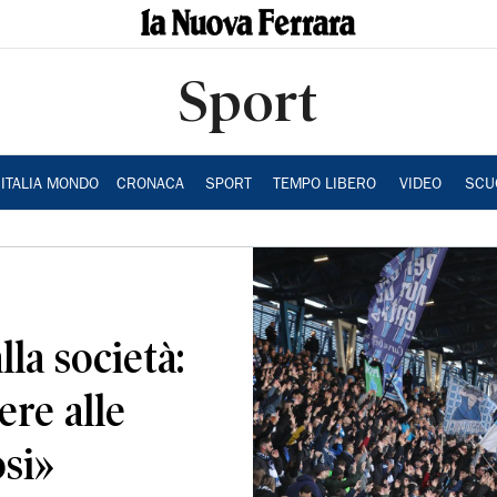
Sport
ITALIA MONDO
CRONACA
SPORT
TEMPO LIBERO
VIDEO
SCU
la società:
re alle
si»