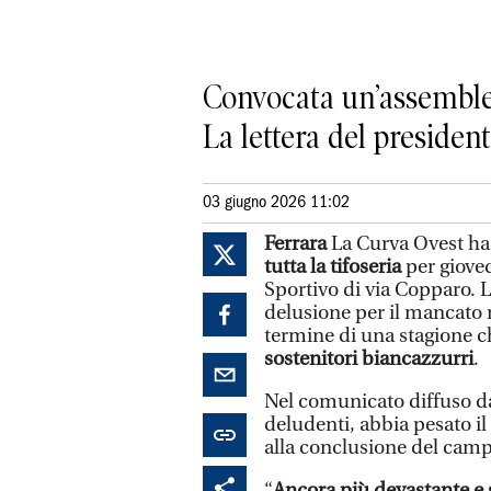
Convocata un’assemblea
La lettera del president
03 giugno 2026 11:02
Ferrara
La Curva Ovest h
tutta la tifoseria
per giove
Sportivo di via Copparo. L
delusione per il mancato r
termine di una stagione c
sostenitori biancazzurri
.
Nel comunicato diffuso dagl
deludenti, abbia pesato il
alla conclusione del camp
“
Ancora più devastante e 