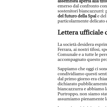
assemblea aperta alla tifo
emerso dal confronto con la
sostenitori biancazzurri: 
del futuro della Spal
e del
particolarmente delicato d
Lettera ufficial
La società desidera esprim
Ferrara, ai nostri tifosi, 
Comunale e a tutte le per
accompagnato questo prog
Sappiamo che oggi ci sono
condividiamo questi sentim
dal primo giorno era chia
dichiarato pubblicamente
biancazzurra e abbiamo l
Purtroppo, non siamo stati
assumiamo pienamente la 