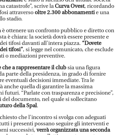
a catastrofe”, scrive la
Curva Ovest
, ricordando
ifosi attraverso
oltre 2.300 abbonamenti
e una
lo stadio.
a è ottenere un confronto pubblico e diretto con
esta è chiara: la società dovrà essere presente e
i tifosi davanti all'intera piazza.
“Dovete
ei tifosi”
, si legge nel comunicato, che esclude
vati o mediazioni preventive.
e che a rappresentare il club
sia una figura
a parte della presidenza, in grado di fornire
re eventuali decisioni immediate. Tra le
ietà anche quella di garantire la massima
 futuri. “Parlate con trasparenza e precisione”,
i del documento, nel quale si sollecitano
uturo della Spal
.
 chiesto che l'incontro si svolga con adeguati
utti i presenti possano seguire gli interventi e
orni successivi,
verrà organizzata una seconda