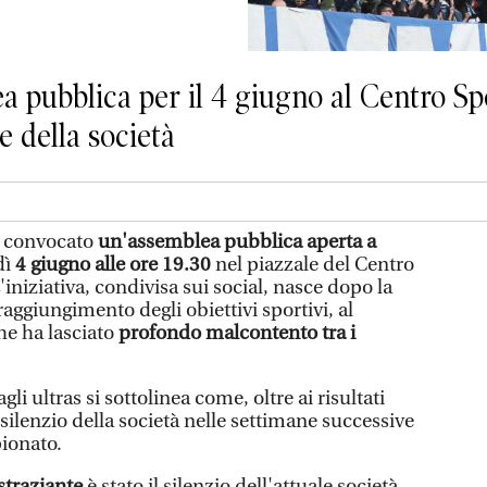
 pubblica per il 4 giugno al Centro Spo
e della società
a convocato
un'assemblea pubblica aperta a
dì
4 giugno alle ore 19.30
nel piazzale del Centro
'iniziativa, condivisa sui social, nasce dopo la
aggiungimento degli obiettivi sportivi, al
he ha lasciato
profondo malcontento tra i
i ultras si sottolinea come, oltre ai risultati
 silenzio della società nelle settimane successive
ionato.
straziante
è stato il silenzio dell'attuale società