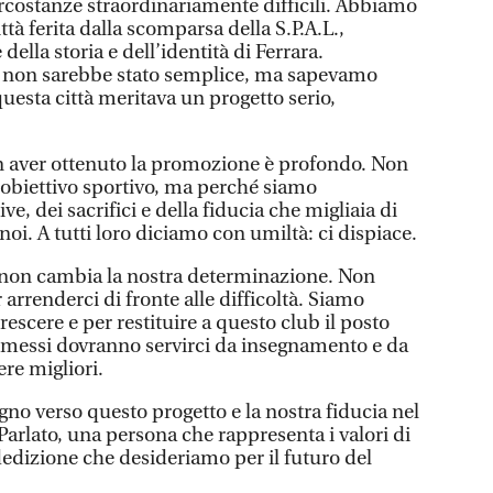
circostanze straordinariamente difficili. Abbiamo
ittà ferita dalla scomparsa della S.P.A.L.,
della storia e dell’identità di Ferrara.
 non sarebbe stato semplice, ma sapevamo
uesta città meritava un progetto serio,
on aver ottenuto la promozione è profondo. Non
obiettivo sportivo, ma perché siamo
ve, dei sacrifici e della fiducia che migliaia di
oi. A tutti loro diciamo con umiltà: ci dispiace.
o non cambia la nostra determinazione. Non
 arrenderci di fronte alle difficoltà. Siamo
rescere e per restituire a questo club il posto
mmessi dovranno servirci da insegnamento e da
re migliori.
no verso questo progetto e la nostra fiducia nel
arlato, una persona che rappresenta i valori di
 dedizione che desideriamo per il futuro del