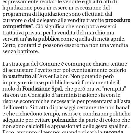
espressamente recita: “le vendite e gli altri atti di
liquidazione posti in essere in esecuzione del
programma di liquidazione sono effettuati dal
curatore o dal delegato alle vendite tramite
procedure
competitive
”. Ciò significa che non potrà esserci
trattativa privata per la vendita del marchio ma
servirà un’
asta pubblica
come quella di metà aprile.
Certo, contatti ci possono essere ma non una vendita
senza battitore.
La strategia del Comune è comunque chiara: tentare
di acquistare l’ovetto per poi eventualmente cederlo
in
usufrutto
all’Ars et Labor. Non potendo però
impiegare risorse pubbliche sarà fondamentale il
ruolo di
Fondazione Spal
, che però ora va “riempita”
sia con un Consiglio d’amministrazione sia con le
risorse economiche necessarie per presentarsi all’asta
dell’ovetto. Si tratta di passaggi certamente non banali
e che richiedono tempo, risorse e condizioni politiche
adeguate per evitare
polemiche
da parte di coloro che
non sono calciofili e appassionati delle gesta spalline.
Ecco, appunto, il tempo: quando ci sarà la
seconda