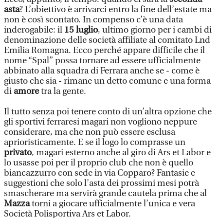
asta
? L’obiettivo è arrivarci entro la fine dell’estate ma
non è così scontato. In compenso c’è una data
inderogabile: il
15 luglio
, ultimo giorno per i cambi di
denominazione delle società affiliate al comitato Lnd
Emilia Romagna. Ecco perché appare difficile che il
nome “Spal” possa tornare ad essere ufficialmente
abbinato alla squadra di Ferrara anche se - come è
giusto che sia - rimane un detto comune e una forma
di
amore
tra la gente.
Il tutto senza poi tenere conto di un’altra opzione che
gli sportivi ferraresi magari non vogliono neppure
considerare, ma che non può essere esclusa
aprioristicamente. E se il logo lo comprasse un
privato
, magari esterno anche al giro di Ars et Labor e
lo usasse poi per il proprio club che non è quello
biancazzurro con sede in via Copparo? Fantasie e
suggestioni che solo l’asta dei prossimi mesi potrà
smascherare ma servirà grande cautela prima che al
Mazza
torni a giocare ufficialmente l’unica e vera
Società Polisportiva Ars et Labor.