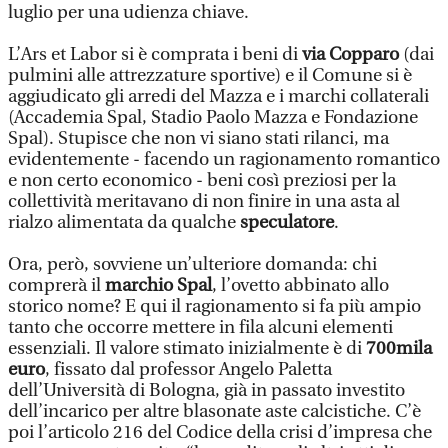
luglio per una udienza chiave.
L’Ars et Labor si è comprata i beni di
via Copparo
(dai
pulmini alle attrezzature sportive) e il Comune si è
aggiudicato gli arredi del Mazza e i marchi collaterali
(Accademia Spal, Stadio Paolo Mazza e Fondazione
Spal). Stupisce che non vi siano stati rilanci, ma
evidentemente - facendo un ragionamento romantico
e non certo economico - beni così preziosi per la
collettività meritavano di non finire in una asta al
rialzo alimentata da qualche
speculatore
.
Ora, però, sovviene un’ulteriore domanda: chi
comprerà il
marchio Spal
, l’ovetto abbinato allo
storico nome? E qui il ragionamento si fa più ampio
tanto che occorre mettere in fila alcuni elementi
essenziali. Il valore stimato inizialmente è di
700mila
euro
, fissato dal professor Angelo Paletta
dell’Università di Bologna, già in passato investito
dell’incarico per altre blasonate aste calcistiche. C’è
poi l’articolo 216 del Codice della crisi d’impresa che