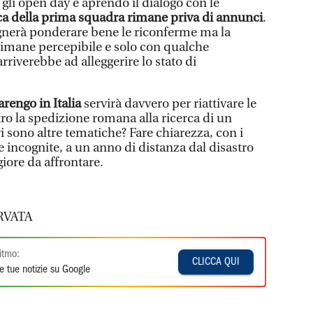
li open day e aprendo il dialogo con le
ica della prima squadra rimane priva di annunci
.
sognerà ponderare bene le riconferme ma la
rimane percepibile e solo con qualche
rriverebbe ad alleggerire lo stato di
rengo in Italia
servirà davvero per riattivare le
ro la spedizione romana alla ricerca di un
 sono altre tematiche? Fare chiarezza, con i
e incognite, a un anno di distanza dal disastro
giore da affrontare.
RVATA
itmo:
CLICCA QUI
e tue notizie su Google