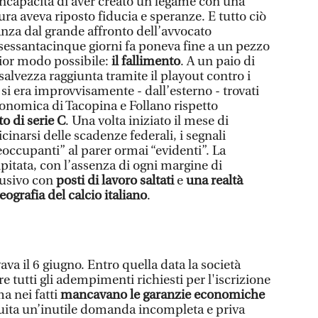
’incapacità di aver creato un legame con una
ura aveva riposto fiducia e speranze. E tutto ciò
anza dal grande affronto dell’avvocato
essantacinque giorni fa poneva fine a un pezzo
gior modo possibile:
il fallimento
. A un paio di
 salvezza raggiunta tramite il playout contro i
 si era improvvisamente - dall’esterno - trovati
conomica di Tacopina e Follano rispetto
o di serie C
. Una volta iniziato il mese di
cinarsi delle scadenze federali, i segnali
occupanti” al parer ormai “evidenti”. La
ipitata, con l’assenza di ogni margine di
lusivo con
posti di lavoro saltati
e
una realtà
eografia del calcio italiano
.
ava il 6 giugno. Entro quella data la società
tutti gli adempimenti richiesti per l'iscrizione
ma nei fatti
mancavano le garanzie economiche
uita un’inutile domanda incompleta e priva