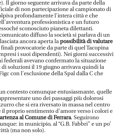
). Il giorno seguente arrivava da parte della
iciale di non partecipazione al campionato di
olpiva profondamente l'intera città e che
dell’avventura professionistica e un futuro
essoché sconosciuto pianeta dilettanti.
 comunicato diffuso la società si parlava di un
lasciata ancora aperta la
possibilità di valutare
 finali provocatorie da parte di quel Tacopina
ompresi i suoi dipendenti). Nei giorni successivi
mi federali avevano confermato la situazione
i soluzioni il 19 giugno arrivava quindi la
Figc con l'esclusione della Spal dalla C che
n un contesto comunque entusiasmante, quelle
ppresentare uno dei passaggi più dolorosi
zurro che si era riversato in massa nel centro
 il proprio sentimento d’amore verso i colori e
artenza al Comune di Ferrara
. Seguirono
unque: in municipio, al “G.B. Fabbri” e un po’
 città (ma non solo).