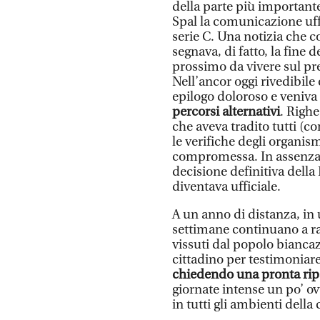
della parte più importante
Spal la comunicazione uff
serie C. Una notizia che c
segnava, di fatto, la fine 
prossimo da vivere sul pr
Nell’ancor oggi rivedibile
epilogo doloroso e veniva 
percorsi alternativi
. Righe
che aveva tradito tutti (c
le verifiche degli organis
compromessa. In assenza d
decisione definitiva della 
diventava ufficiale.
A un anno di distanza, i
settimane continuano a ra
vissuti dal popolo biancaz
cittadino per testimoniare
chiedendo una pronta rip
giornate intense un po’ ov
in tutti gli ambienti della