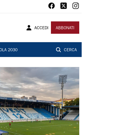
ACCEDI
ABBONATI
OLA 2030
CERCA