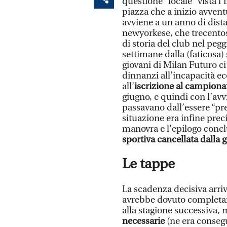
questione “locale” vista l
piazza che a inizio avvent
avviene a un anno di dist
newyorkese, che trecentos
di storia del club nel peg
settimane dalla (faticosa)
giovani di Milan Futuro ci
dinnanzi all’incapacità e
all’
iscrizione al campionat
giugno, e quindi con l’avvi
passavano dall’essere “pre
situazione era infine prec
manovra e l’epilogo conc
sportiva cancellata dalla g
Le tappe
La scadenza decisiva arriv
avrebbe dovuto completare 
alla stagione successiva, 
necessarie
(ne era conseg