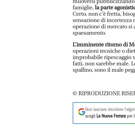
muoversi pubblicizzando g
famiglie,
la parte agonist
Certo, non c’è fretta, bi
sensazione di incertezza 
operazione di mercato si a
spaesamento.
L’imminente ritorno di Ma
operazioni tecniche o diet
improbabile ripescaggio vi
fatti, non sarebbe male. L
spallino, sono il male peg
© RIPRODUZIONE RISE
Non lasciare decidere l'algor
scegli
La Nuova Ferrara
per l