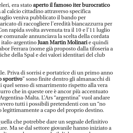
eri, era stato
aperto il famoso iter burocratico
à
al calcio cittadino attraverso specifica
 luglio veniva pubblicato il bando per
caricato di raccogliere l’eredità biancazzurra per
Con rapida svolta avvenuta tra il 10 e l’11 luglio
 comunale annunciava la scelta della cordata
 italo-argentino
Juan Martin Molinari
e quindi
Labor Ferrara (nome già proposto dalla tifoseria a
iche della Spal e dei valori identitari del club
uale. Priva di sorrisi e portatrice di un primo anno
o sportivo
” sono finite dentro gli almanacchi di
i quel senso di smarrimento rispetto alla vera
zurro che in queste ore è ancor più accentuato
se Argentina-Malta. L’Ars “argentina” vuol andare
vero tutti i possibili pretendenti con un “no
o legittimamente a capo del proprio destino.
 quella che potrebbe dare un segnale definitivo
ure. Ma se dal settore giovanile hanno iniziato a