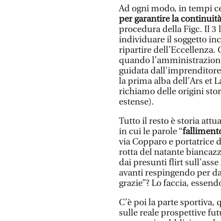
Ad ogni modo, in tempi cel
per garantire la continuit
procedura della Figc. Il 3
individuare il soggetto in
ripartire dell’Eccellenza. 
quando l’amministrazione
guidata dall'imprenditore
la prima alba dell’Ars et 
richiamo delle origini stor
estense).
Tutto il resto è storia att
in cui le parole “
falliment
via Copparo e portatrice d
rotta del natante biancaz
dai presunti flirt sull’as
avanti respingendo per dav
grazie”? Lo faccia, essend
C’è poi la parte sportiva,
sulle reale prospettive fut