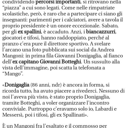
condividendo
percorsi importanti
, si ritrovano nella
“piazza” a cui sono legati. Come nelle rimpatriate
scolastiche, però, è raro che a partecipare ci siano gli
insegnanti: parimenti per i calciatori, avere a tavola il
proprio presidente è un onore eccezionale. Sabato,
per gli
ex spallini
, è accaduto. Anzi, i
biancazzurri
,
giocatori e tifosi, hanno raddoppiato, perché al
pranzo c’era pure il direttore sportivo. A svelare
l’arcano una foto pubblicata sui social da Andrea
Mangoni: in prima fila Giovanni Donigaglia, al fianco
dell’
ex capitano Giovanni Botteghi
. Un sussulto alla
vista dell’immagine, poi scatta la telefonata a
“Mango”.
«
Donigaglia
(86 anni, ndr) è ancora in forma, si
ricorda tutto, ha avuto piacere a rivederci. Nessuno di
noi l’aveva più visto, è stato proprio Donigaglia,
tramite Botteghi, a voler organizzare l’incontro
conviviale. Purtroppo c’eravamo solo io, Labardi e
Messersì, poi i tifosi, gli ex Spallinati».
È un Mangoni fra l’esaltato e il commosso per