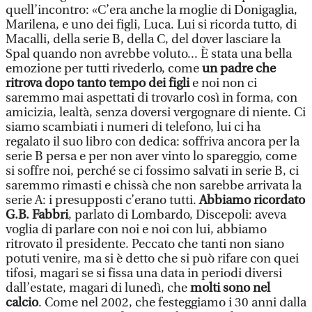
quell’incontro: «C’era anche la moglie di Donigaglia,
Marilena, e uno dei figli, Luca. Lui si ricorda tutto, di
Macalli, della serie B, della C, del dover lasciare la
Spal quando non avrebbe voluto... È stata una bella
emozione per tutti rivederlo, come
un padre che
ritrova dopo tanto tempo dei figli
e noi non ci
saremmo mai aspettati di trovarlo così in forma, con
amicizia, lealtà, senza doversi vergognare di niente. Ci
siamo scambiati i numeri di telefono, lui ci ha
regalato il suo libro con dedica: soffriva ancora per la
serie B persa e per non aver vinto lo spareggio, come
si soffre noi, perché se ci fossimo salvati in serie B, ci
saremmo rimasti e chissà che non sarebbe arrivata la
serie A: i presupposti c’erano tutti.
Abbiamo ricordato
G.B. Fabbri
, parlato di Lombardo, Discepoli: aveva
voglia di parlare con noi e noi con lui, abbiamo
ritrovato il presidente. Peccato che tanti non siano
potuti venire, ma si è detto che si può rifare con quei
tifosi, magari se si fissa una data in periodi diversi
dall’estate, magari di lunedì, che
molti sono nel
calcio
. Come nel 2002, che festeggiamo i 30 anni dalla