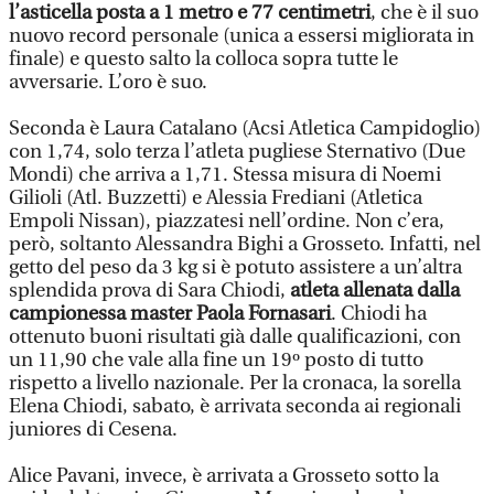
l’asticella posta a 1 metro e 77 centimetri
, che è il suo
nuovo record personale (unica a essersi migliorata in
finale) e questo salto la colloca sopra tutte le
avversarie. L’oro è suo.
Seconda è Laura Catalano (Acsi Atletica Campidoglio)
con 1,74, solo terza l’atleta pugliese Sternativo (Due
Mondi) che arriva a 1,71. Stessa misura di Noemi
Gilioli (Atl. Buzzetti) e Alessia Frediani (Atletica
Empoli Nissan), piazzatesi nell’ordine. Non c’era,
però, soltanto Alessandra Bighi a Grosseto. Infatti, nel
getto del peso da 3 kg si è potuto assistere a un’altra
splendida prova di Sara Chiodi,
atleta allenata dalla
campionessa master Paola Fornasari
. Chiodi ha
ottenuto buoni risultati già dalle qualificazioni, con
un 11,90 che vale alla fine un 19º posto di tutto
rispetto a livello nazionale. Per la cronaca, la sorella
Elena Chiodi, sabato, è arrivata seconda ai regionali
juniores di Cesena.
Alice Pavani, invece, è arrivata a Grosseto sotto la