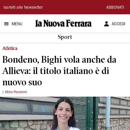
La
Iscriviti alle Newsletter
ABBONATI
Nuova
MENU
ACCEDI
Ferrara
Sport
Atletica
Bondeno, Bighi vola anche da
Allieva: il titolo italiano è di
nuovo suo
Mirco Peccenini