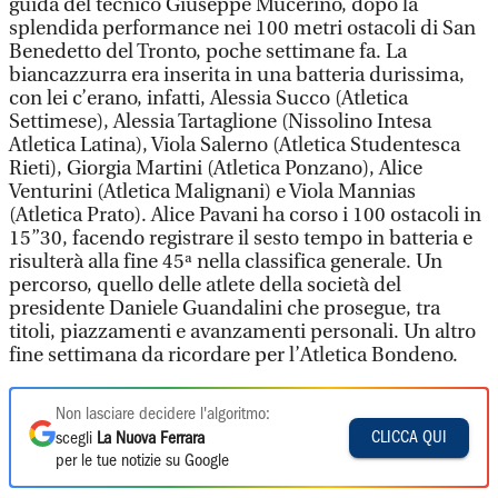
guida del tecnico Giuseppe Mucerino, dopo la
splendida performance nei 100 metri ostacoli di San
Benedetto del Tronto, poche settimane fa. La
biancazzurra era inserita in una batteria durissima,
con lei c’erano, infatti, Alessia Succo (Atletica
Settimese), Alessia Tartaglione (Nissolino Intesa
Atletica Latina), Viola Salerno (Atletica Studentesca
Rieti), Giorgia Martini (Atletica Ponzano), Alice
Venturini (Atletica Malignani) e Viola Mannias
(Atletica Prato). Alice Pavani ha corso i 100 ostacoli in
15”30, facendo registrare il sesto tempo in batteria e
risulterà alla fine 45ª nella classifica generale. Un
percorso, quello delle atlete della società del
presidente Daniele Guandalini che prosegue, tra
titoli, piazzamenti e avanzamenti personali. Un altro
fine settimana da ricordare per l’Atletica Bondeno.
Non lasciare decidere l'algoritmo:
CLICCA QUI
scegli
La Nuova Ferrara
per le tue notizie su Google