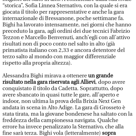
“storica”, Sofia Linnea Sternativo, con la quale si era
giocata il titolo per rappresentative e anche la gara
internazionale di Bressanone, poche settimane fa.
Bighi ha lavorato intensamente, nei giorni che hanno
preceduto la gara, agli ordini dei due tecnici Fabrizio
Tezzon e Marcello Benvenuti, anch’egli con all’attivo
risultati non di poco conto nel salto in alto (già
primatista italiano con 2,33 e ancora detentore del
terzo salto al mondo con maggior differenziale
rispetto alla propria altezza).
Alessandra Bighi mirava a ottenere
un grande
risultato nella gara riservata agli Allievi
, dopo avere
conquistato il titolo da Cadetta. Soprattutto, dopo
avere sbancato in quasi tutte le gare, all’aperto e
indoor, non ultima la prova della Brixia Next Gen
andata in scena in Alto Adige. La gara di Grosseto è
stata tirata, ma la giovane bondenese ha saltato con la
freddezza della campionessa navigata. Qualche
errore ha invece penalizzato la Sternativo, che alla
fine sarà terza. Bighi vola (letteralmente)
sopra