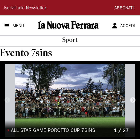
La
Iscriviti alle Newsletter
ABBONATI
Nuova
MENU
ACCEDI
Ferrara
Sport
Evento 7sins
◗
ALL STAR GAME POROTTO CUP 7SINS
1 / 27