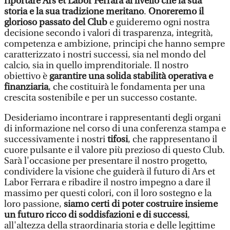
riportare Ars et Labor Ferrara al livello che la sua
storia e la sua tradizione meritano
.
Onoreremo il
glorioso passato del Club
e guideremo ogni nostra
decisione secondo i valori di trasparenza, integrità,
competenza e ambizione, principi che hanno sempre
caratterizzato i nostri successi, sia nel mondo del
calcio, sia in quello imprenditoriale. Il nostro
obiettivo è
garantire una solida stabilità operativa e
finanziaria
, che costituirà le fondamenta per una
crescita sostenibile e per un successo costante.
Desideriamo incontrare i rappresentanti degli organi
di informazione nel corso di una conferenza stampa e
successivamente i nostri
tifosi
, che rappresentano il
cuore pulsante e il valore più prezioso di questo Club.
Sarà l'occasione per presentare il nostro progetto,
condividere la visione che guiderà il futuro di Ars et
Labor Ferrara e ribadire il nostro impegno a dare il
massimo per questi colori, con il loro sostegno e la
loro passione,
siamo certi di poter costruire insieme
un futuro ricco di soddisfazioni e di successi
,
all'altezza della straordinaria storia e delle legittime