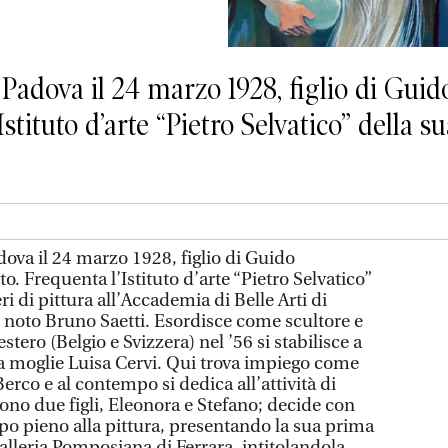
 Padova il 24 marzo 1928, figlio di Gui
tituto d’arte “Pietro Selvatico” della sua 
dova il 24 marzo 1928, figlio di Guido
o. Frequenta l’Istituto d’arte “Pietro Selvatico”
beri di pittura all’Accademia di Belle Arti di
l noto Bruno Saetti. Esordisce come scultore e
stero (Belgio e Svizzera) nel ’56 si stabilisce a
a moglie Luisa Cervi. Qui trova impiego come
Berco e al contempo si dedica all’attività di
ono due figli, Eleonora e Stefano; decide con
po pieno alla pittura, presentando la sua prima
alleria Pomposiana di Ferrara, intitolandola