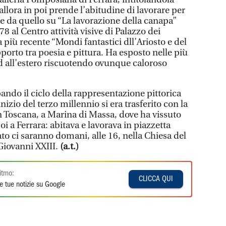
allora in poi prende l’abitudine di lavorare per
re da quello su “La lavorazione della canapa”
78 al Centro attività visive di Palazzo dei
a più recente “Mondi fantastici dll’Ariosto e del
pporto tra poesia e pittura. Ha esposto nelle più
ed all’estero riscuotendo ovunque caloroso
ando il ciclo della rappresentazione pittorica
inizio del terzo millennio si era trasferito con la
 in Toscana, a Marina di Massa, dove ha vissuto
oi a Ferrara: abitava e lavorava in piazzetta
cato ci saranno domani, alle 16, nella Chiesa del
Giovanni XXIII.
(a.t.)
itmo:
CLICCA QUI
e tue notizie su Google