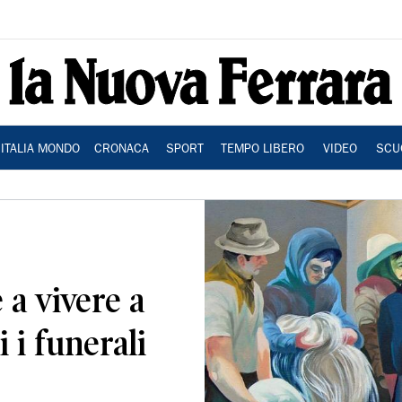
ITALIA MONDO
CRONACA
SPORT
TEMPO LIBERO
VIDEO
SCU
a vivere a
i funerali