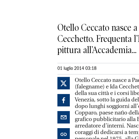
Otello Ceccato nasce a
Cecchetto. Frequenta l’Is
pittura all’Accademia...
01 luglio 2014 03:18
Otello Ceccato nasce a Pa
(falegname) e Ida Cecchett
della sua città e i corsi li
Venezia, sotto la guida de
dopo lunghi soggiorni all’e
Copparo, paese natìo dell
grafico pubblicitario alla 
arredatore d’interni. Nasc
coraggi di dedicarsi a tem
personale nel 1975, alla G