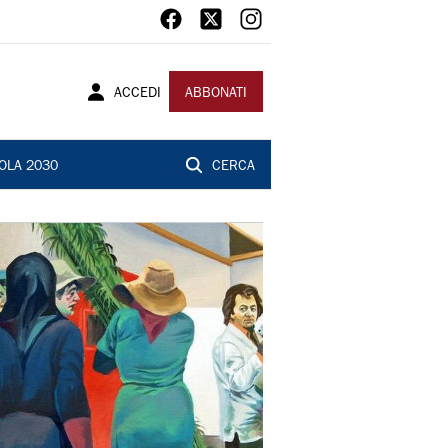
ACCEDI
ABBONATI
OLA 2030
CERCA