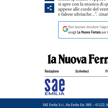
si apre con la musica di q
appese alle corde del vento,
e falene ubriache...”.
(mar
Non lasciare decidere l'algor
scegli
La Nuova Ferrara
per l
Redazione
Scriveteci
P
SAE Emilia S.r.l., Via Emilia Est, 985 – 411