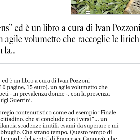
s” ed è un libro a cura di Ivan Pozzo
un agile volumetto che raccoglie le lirich
la...
ed è un libro a cura di Ivan Pozzoni
0 pagine, 15 euro), un agile volumetto che
poeti - in prevalenza donne -, con la presenza
uigi Guerrini.
e pregio contenutistico come ad esempio “Finale
cittadino, che si conclude con i versi “... un
ilancia scadenze inutili, esami da superare e mi
 subbuglio. Che strano tempo. Questo tempo di
 “Le corde del vento” di Francesca Cannavò, che