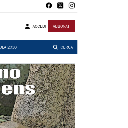
ACCEDI
ABBONATI
OLA 2030
CERCA