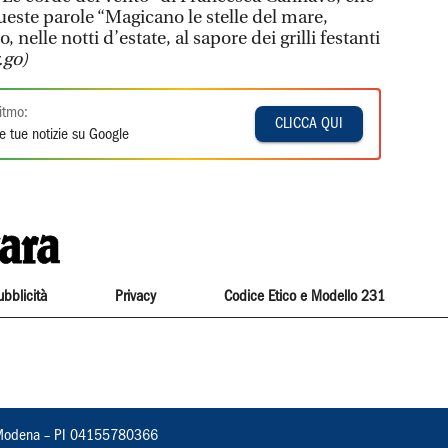
ueste parole “Magicano le stelle del mare,
 nelle notti d’estate, al sapore dei grilli festanti
.go)
itmo:
CLICCA QUI
e tue notizie su Google
ubblicità
Privacy
Codice Etico e Modello 231
22, Modena – PI 04155780366