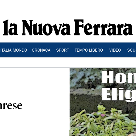
ITALIA MONDO
CRONACA
SPORT
TEMPO LIBERO
VIDEO
SCU
rarese