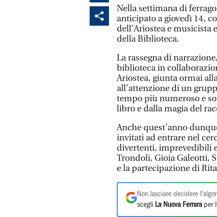
Nella settimana di ferra
anticipato a giovedì 14, c
dell’Ariostea e musicista 
della Biblioteca.
La rassegna di narrazione,
biblioteca in collaborazi
Ariostea, giunta ormai all
all’attenzione di un grupp
tempo più numeroso e sopr
libro e dalla magia del ra
Anche quest’anno dunque 
invitati ad entrare nel ce
divertenti, imprevedibili 
Trondoli, Gioia Galeotti, S
e la partecipazione di Rit
Non lasciare decidere l'algor
scegli
La Nuova Ferrara
per l