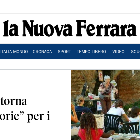
ITALIA MONDO
CRONACA
SPORT
TEMPO LIBERO
VIDEO
SCU
 torna
orie” per i