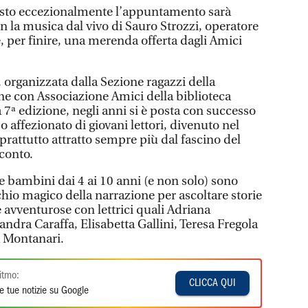
gosto eccezionalmente l’appuntamento sarà
on la musica dal vivo di Sauro Strozzi, operatore
e, per finire, una merenda offerta dagli Amici
 organizzata dalla Sezione ragazzi della
one con Associazione Amici della biblioteca
a 7ª edizione, negli anni si è posta con successo
o affezionato di giovani lettori, divenuto nel
attutto attratto sempre più dal fascino del
cconto.
bambini dai 4 ai 10 anni (e non solo) sono
rchio magico della narrazione per ascoltare storie
e avventurose con lettrici quali Adriana
andra Caraffa, Elisabetta Gallini, Teresa Fregola
a Montanari.
itmo:
CLICCA QUI
e tue notizie su Google