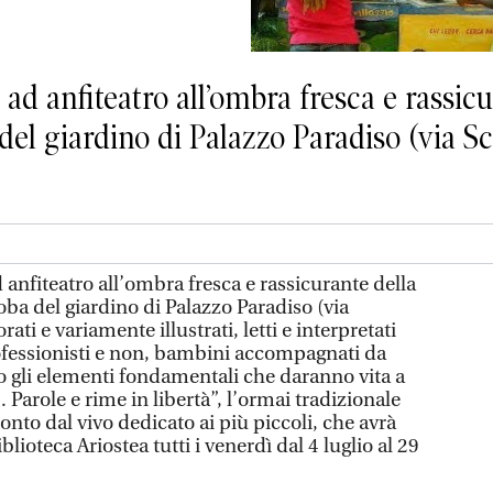
i ad anfiteatro all’ombra fresca e rassic
el giardino di Palazzo Paradiso (via Scie
d anfiteatro all’ombra fresca e rassicurante della
oba del giardino di Palazzo Paradiso (via
orati e variamente illustrati, letti e interpretati
rofessionisti e non, bambini accompagnati da
co gli elementi fondamentali che daranno vita a
. Parole e rime in libertà”, l’ormai tradizionale
nto dal vivo dedicato ai più piccoli, che avrà
blioteca Ariostea tutti i venerdì dal 4 luglio al 29