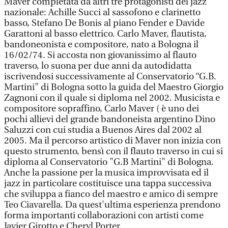
Maver completata da altri tre protagonisti del jazz
nazionale: Achille Succi al sassofono e clarinetto
basso, Stefano De Bonis al piano Fender e Davide
Garattoni al basso elettrico. Carlo Maver, flautista,
bandoneonista e compositore, nato a Bologna il
16/02/74. Si accosta non giovanissimo al flauto
traverso, lo suona per due anni da autodidatta
iscrivendosi successivamente al Conservatorio “G.B.
Martini” di Bologna sotto la guida del Maestro Giorgio
Zagnoni con il quale si diploma nel 2002. Musicista e
compositore sopraffino, Carlo Maver ( è uno dei
pochi allievi del grande bandoneista argentino Dino
Saluzzi con cui studia a Buenos Aires dal 2002 al
2005. Ma il percorso artistico di Maver non inizia con
questo strumento, bensì con il flauto traverso in cui si
diploma al Conservatorio "G.B Martini" di Bologna.
Anche la passione per la musica improvvisata ed il
jazz in particolare costituisce una tappa successiva
che sviluppa a fianco del maestro e amico di sempre
Teo Ciavarella. Da quest'ultima esperienza prendono
forma importanti collaborazioni con artisti come
Javier Girotto e Cheryl Porter.