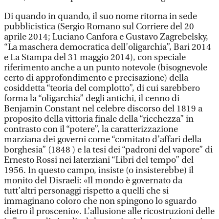
Di quando in quando, il suo nome ritorna in sede
pubblicistica (Sergio Romano sul Corriere del 20
aprile 2014; Luciano Canfora e Gustavo Zagrebelsky,
“La maschera democratica dell’oligarchia”, Bari 2014
e La Stampa del 31 maggio 2014), con speciale
riferimento anche a un punto notevole (bisognevole
certo di approfondimento e precisazione) della
cosiddetta “teoria del complotto”, di cui sarebbero
forma la “oligarchia” degli antichi, il cenno di
Benjamin Constant nel celebre discorso del 1819 a
proposito della vittoria finale della “ricchezza” in
contrasto con il “potere”, la caratterizzazione
marziana dei governi come “comitato d’affari della
borghesia” (1848 ) e la tesi dei “padroni del vapore” di
Ernesto Rossi nei laterziani “Libri del tempo” del
1956. In questo campo, insiste (o insisterebbe) il
monito del Disraeli: «Il mondo è governato da
tutt’altri personaggi rispetto a quelli che si
immaginano coloro che non spingono lo sguardo
dietro il proscenio». L’allusione alle ricostruzioni delle