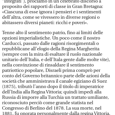
“integrati”), proclamò in un celebrato discorso a
proposito dei rapporti di classe in Gran Bretagna:
«Ciascuna di esse ignora i pensieri e i sentimenti
dell’altra, come se vivessero in diverse regioni o
abitassero diversi pianeti: ricchi e poveri».
Tenne alto il sentimento patrio, fino ai limiti delle
opzioni imperialistiche. Un poco come il nostro
Carducci, passato dalle ragioni risorgimentali o
repubblicane all’elogio della Regina Margherita
(sempre con la mira di esaltare il ruolo nazionale
unitario dell’Italia, e dell’Itala gente dalle molte vite),
nella convinzione di rinsaldare il sentimento
patriottico popolare, Disraeli prima comprò per
conto del Governo britannico parte delle azioni della
società che amministrava il canale egiziano di Suez
(1875), tributò l’anno dopo il titolo di imperatrice
dell’India alla Regina Vittoria; quindi impedì alla
Russia di imporre alla Turchia un trattato umiliante,
riconosciuto perciò come grande statista nel
Congresso di Berlino del 1878. La sua morte, nel
1881, fu onorata personalmente dalla regina Vittoria.