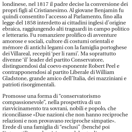
londinese, nel 1817 il padre decise la conversione dei
propri figli al Cristianesimo. Al giovane Benjamin fu
quindi consentito l’accesso al Parlamento, fino alla
legge del 1858 interdetto ai cittadini inglesi d’origine
ebraica, raggiungendo alti traguardi in campo politico
e letterario. Fu romanziere prolifico di avventure
amorose e sociali, cultore di costumi orientali e
mémore di antichi legami con la famiglia portoghese
dei Villareal, recepiti ‘per li rami’. Ma soprattutto
divenne ‘il’ leader del partito Conservatore,
distinguendosi dal coevo esponente Robert Peel e
contrapponendosi al partito Liberale di William
Gladstone, grande amico dell’Italia, dei mazziniani e
patrioti risorgimentali.
Promosse una forma di “conservatorismo
compassionevole”, nella prospettiva di un
riavvicinamento tra sovrani, nobili e popolo, che
riconciliasse «Due nazioni che non hanno reciproche
relazioni e non provavano reciproche simpatie».
Erede di una famiglia di “esclusi” (benché poi