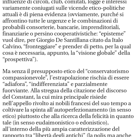
influenze di circoli, club, comitati, logge e interessi
variamente coniugati sulle vicende etico-politiche
attuali è di piena evidenza (ovviamente, purché si
affrontino tutte le urgenze e le combinazioni di
probabili consorterie, bancarie, imprenditoriali,
finanziarie o persino cooperativistiche: “episteme”
vuol dire, per Giorgio De Santillana citato da Italo
Calvino, “fronteggiare” e prender di petto, per la qual
cosa è necessaria, appunto, la “visione globale” della
“prospettiva”).
Ma senza il presupposto etico del “conservatorismo
compassionevole”, l’estrapolazione rischia di essere
“adiafora”, “indifferenziata” e parzialmente
fuorviante. Alla stregua della citazione del discorso
del Constant, la cui mira principale risiede
nell’appello rivolto ai nobili francesi del suo tempo a
coltivare la spinta all’autoperfezionamento (in senso
etico) piuttosto che alla ricerca della felicità in quanto
tale (in senso eudaimonistico o edonistico),
all’interno della più ampia caratterizzazione del
rapporto tra “libertà degli antichi” (la polis ma anche