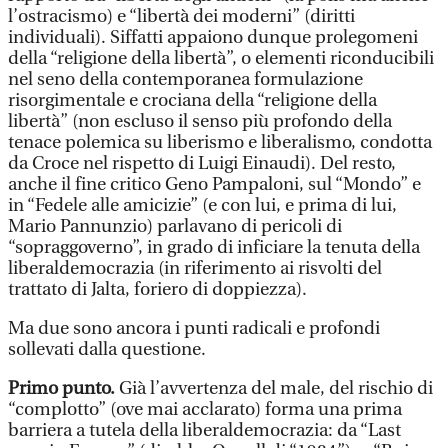
l’ostracismo) e “libertà dei moderni” (diritti
individuali). Siffatti appaiono dunque prolegomeni
della “religione della libertà”, o elementi riconducibili
nel seno della contemporanea formulazione
risorgimentale e crociana della “religione della
libertà” (non escluso il senso più profondo della
tenace polemica su liberismo e liberalismo, condotta
da Croce nel rispetto di Luigi Einaudi). Del resto,
anche il fine critico Geno Pampaloni, sul “Mondo” e
in “Fedele alle amicizie” (e con lui, e prima di lui,
Mario Pannunzio) parlavano di pericoli di
“sopraggoverno”, in grado di inficiare la tenuta della
liberaldemocrazia (in riferimento ai risvolti del
trattato di Jalta, foriero di doppiezza).
Ma due sono ancora i punti radicali e profondi
sollevati dalla questione.
Primo punto.
Già l’avvertenza del male, del rischio di
“complotto” (ove mai acclarato) forma una prima
barriera a tutela della liberaldemocrazia: da “Last