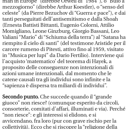
man in Europe” (direbbe Orwell di “1984”), o “Buio a
mezzogiorno” (direbbe Arthur Koestler), o “senso del
celeste” (da Pierre Bezuchov di “Guerra e pace”), e dai
tanti perseguitati dell’antisemitismo e dalla Shoah
(Ernesta Battisti Bittanti, Eugenio Colorni, Attilio
Momigliano, Leone Ginzburg, Giorgio Bassani, Leo
Valiani “Mario” di “Schiuma della terra”) al “Satana ha
riempito il cielo di santi” (del testimone Aristide per il
carcere rumeno di Pitesti, attivo fino al 1959, visitato
in “Musica per lupi” da Dario Fertilio). Interviene qui
l’acquisto ‘matematico’ del teorema di Hayek, a
proposito delle conseguenze non intenzionali di
azioni umane intenzionali, dal momento che le
catene causali tra gli individui sono infinite e la
“sapienza è dispersa tra miliardi di individui”.
Secondo punto.
Che succede quando il “grande
giuoco” non riesce? (comunque esperito da circoli,
consorterie, comitati d’affari, illuminati e via). Perché
“non riesce”: e gli interessi si elidono, e si
avvicendano, fra loro (pur con grave rischio per la
collettività). Ecco che si riscopre la “religione della