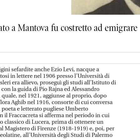
 nato a Mantova fu costretto ad emigrare 
rigini sefardite anche Ezio Levi, nacque a
si in lettere nel 1906 presso l’Università di
leri era allievo, proseguì gli studi all’Istituto di
, con la guida di Pio Rajna ed Alessandro
quale, nel 1921, aggiunse al proprio, dopo
Flora Aghib nel 1916, consorte di cui conversa
l poeta e letterato pugliese Umberto
n il Fraccacreta si afferma nel periodo in cui
eo classico di Lucera, prima di ottenere un
l Magistero di Firenze (1918-1919) e, poi, per
neolatine, all’Università degli Studi di Palermo