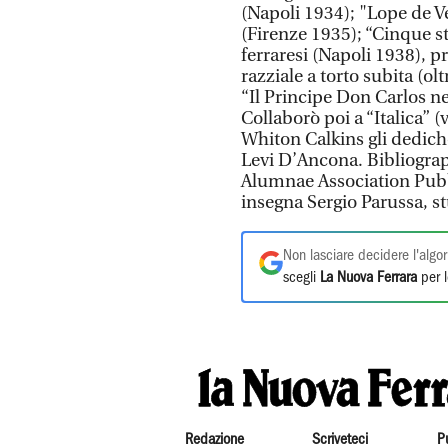
(Napoli 1934); "Lope de Ve
(Firenze 1935); “Cinque stu
ferraresi (Napoli 1938), pr
razziale a torto subita (ol
“Il Principe Don Carlos ne
Collaborò poi a “Italica” 
Whiton Calkins gli dedich
Levi D’Ancona. Bibliograp
Alumnae Association Pubb
insegna Sergio Parussa, s
Non lasciare decidere l'algor
scegli
La Nuova Ferrara
per l
Redazione
Scriveteci
P