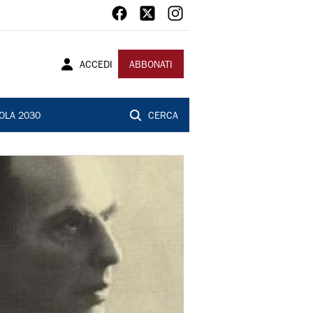
ACCEDI
ABBONATI
OLA 2030
CERCA