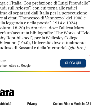
ga e l’Italia. Con prefazione di Luigi Pirandello”
di sull'Ariosto”, con cui torna alle radici
ima di separarsi dall’Italia per la persecuzione
tre ai citati “Francesco di Vannozzo” del 1908 e
lla leggenda e nella poesia”, 1914 e 1924).
(volumi 18-20) in America, dove l’allieva Mary
erà un’accurata bibliografia: “The Works of Ezio
hy Republished”, per la Wellesley College
lication (1940), Università dove attualmente
tudioso di Bassani e della ‘memoria’.
(giu.bre.)
itmo:
CLICCA QUI
e tue notizie su Google
ubblicità
Privacy
Codice Etico e Modello 231