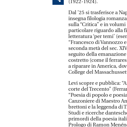
(1922-1924).
Dal ’25 si trasferisce a Nap
insegna filologia romanza
sulla “Critica” e in volumi
particolare riguardo alla fi
letteratura ‘per temi’ (ese
“Francesco di Vannozzo e l
seconda metà del sec. XIV”
seguito della emanazione d
costretto (come il ferrare
a riparare in America, dov
College del Massachussett
Levi scopre e pubblica: “A
corte del Trecento” (Ferra
“Poesia di popolo e poesia
Canzoniere di Maestro Anto
brettoni e la leggenda di 
Studi e ricerche dantesch
primordi della poesia ita
Prologo di Ramon Menénde