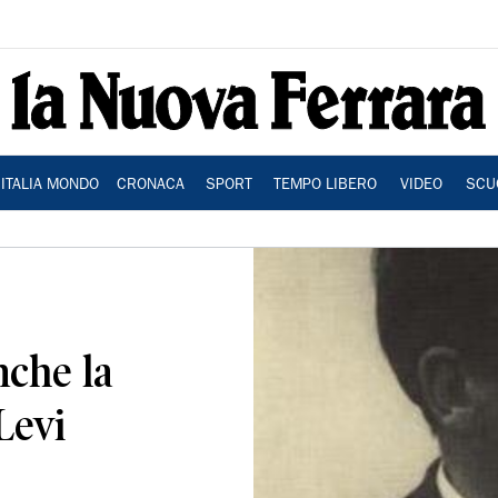
ITALIA MONDO
CRONACA
SPORT
TEMPO LIBERO
VIDEO
SCU
nche la
Levi