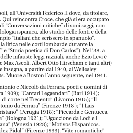
oli, all’Università Federico II dove, da titolare,
. Qui reincontra Croce, che già si era occupato
 di “Conversazioni critiche” di suoi saggi, con
lologia ispanica, allo studio delle fonti e della
mpio “Italiani che scrissero in spanuolo”,
a lirica nelle corti lombarde durante la
 e “Storia poetica di Don Carlos”). Nel ’38, a
elle infauste leggi razziali, anche Ezio Levi è
se Max Ascoli, Albert Otto Hirscham e tanti altri)
e insegna, a partire dal 1940, al Wellesley
s. Muore a Boston l’anno seguente, nel 1941.
ntonio e Niccolò da Ferrara, poeti e uomini di
ra 1909); “Cantari Leggendari” (Bari 1914);
 di corte nel Trecento” (Livorno 1915); “Il
nio da Ferrara” (Firenze 1918 ); “I Lais
Tristano” (Perugia 1918); “Piccarda e Gentucca.
e” (Bologna 1921); “Uguccione da Lodi e i
liana” (Venezia 1928); “Motivos Hispanicos.
z Pidal” (Firenze 1933); “Vite romantiche”