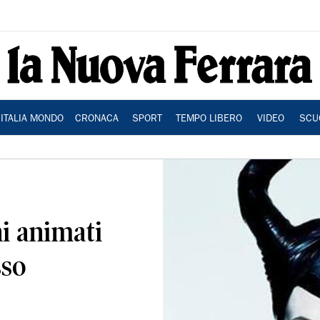
ITALIA MONDO
CRONACA
SPORT
TEMPO LIBERO
VIDEO
SCU
ni animati
sso