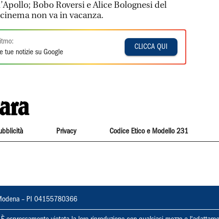
l’Apollo; Bobo Roversi e Alice Bolognesi del
l cinema non va in vacanza.
itmo:
CLICCA QUI
e tue notizie su Google
ubblicità
Privacy
Codice Etico e Modello 231
22, Modena – PI 04155780366