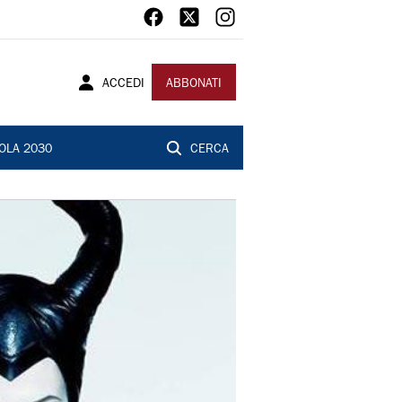
ACCEDI
ABBONATI
OLA 2030
CERCA