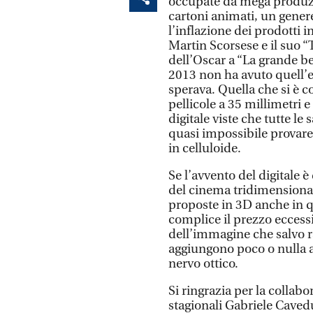
occupate da mega produzi
cartoni animati, un gener
l’inflazione dei prodotti 
Martin Scorsese e il suo “
dell’Oscar a “La grande be
2013 non ha avuto quell’e
sperava. Quella che si è c
pellicole a 35 millimetri 
digitale viste che tutte le
quasi impossibile provare
in celluloide.
Se l’avvento del digitale è
del cinema tridimensional
proposte in 3D anche in q
complice il prezzo eccessi
dell’immagine che salvo ra
aggiungono poco o nulla al
nervo ottico.
Si ringrazia per la collabo
stagionali Gabriele Caved