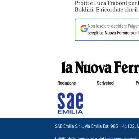
Protti e Luca Fraboni per 
Boldini. E ricordate che i
Non lasciare decidere l'algor
scegli
La Nuova Ferrara
per l
Redazione
Scriveteci
P
SAE Emilia S.r.l., Via Emilia Est, 985 – 411