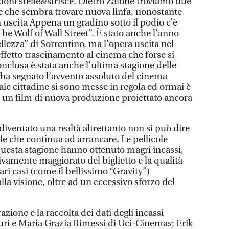
oni stelle&strisce. Dietro Zalone troviamo due
e che sembra trovare nuova linfa, nonostante
in uscita Appena un gradino sotto il podio c’è
The Wolf of Wall Street”. È stato anche l’anno
llezza” di Sorrentino, ma l’opera uscita nel
ffetto trascinamento al cinema che forse si
onclusa è stata anche l’ultima stagione delle
e ha segnato l’avvento assoluto del cinema
 sale cittadine si sono messe in regola ed ormai è
 un film di nuova produzione proiettato ancora
 diventato una realtà altrettanto non si può dire
e che continua ad arrancare. Le pellicole
uesta stagione hanno ottenuto magri incassi,
vamente maggiorato del biglietto e la qualità
ri casi (come il bellissimo “Gravity”)
la visione, oltre ad un eccessivo sforzo del
razione e la raccolta dei dati degli incassi
uri e Maria Grazia Rimessi di Uci-Cinemas; Erik