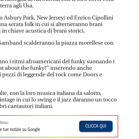
terra agli Usa.
m Asbury Park, New Jersey) ed Enrico Cipollini
una serata folk in cui si alterneranno brani
 in chiave acustica di brani storici.
s Samband scalderanno la piazza morellese con
nno i ritmi afroamericani del funky suonando i
at about the funky?” inserendo anche
i pezzi di leggende del rock come Doors e
lie, con la loro musica italiana da salotto,
ntage in cui lo swing e il jazz daranno un tocco
bri cantautori italiani.
itmo:
CLICCA QUI
e tue notizie su Google