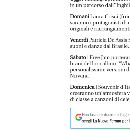
in un percorso dall’’Inghil
Domani
Laura Crisci (fro
saranno i protagonisti di 
originali e riarrangiamenti
Venerdì
Patricia De Assi
suoni e danze dal Brasile.
Sabato
i Free Jam portera
brani del loro album “Wh
personalissime versioni d
Nirvana.
Domenica
i Souvenir d’Ita
creeranno un’atmosfera vi
di classe a canzoni di cele
Non lasciare decidere l'algor
scegli
La Nuova Ferrara
per l