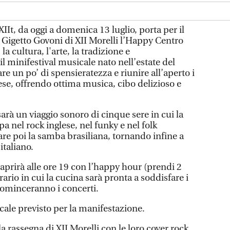
IIt, da oggi a domenica 13 luglio, porta per il
 Gigetto Govoni di XII Morelli l’Happy Centro
 cultura, l'arte, la tradizione e
il minifestival musicale nato nell’estate del
e un po’ di spensieratezza e riunire all’aperto i
ese, offrendo ottima musica, cibo delizioso e
arà un viaggio sonoro di cinque sere in cui la
 nel rock inglese, nel funky e nel folk
re poi la samba brasiliana, tornando infine a
italiano.
aprirà alle ore 19 con l’happy hour (prendi 2
orario in cui la cucina sarà pronta a soddisfare i
 cominceranno i concerti.
cale previsto per la manifestazione.
a rassegna di XII Morelli con le loro cover rock