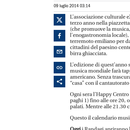
09 luglio 2014 03:14
L’associazione culturale eX
terzo anno nella piazzetta
(che promuove la musica, la
l'enogastronomia locale), 
terremoto emiliano per dar
cittadini del paesino cent
birra ghiacciata.
L’edizione di quest’anno s
musica mondiale farà tappa
americano. Senza trascura
“casa” con il cantautorato 
Ogni sera l’Happy Centro 
paghi 1) fino alle ore 20, 
palati. Mentre alle 21.30
Questo il calendario musi
Oggi
i Randagi apriranno l