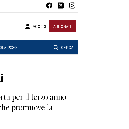
ACCEDI
ABBONATI
OLA 2030
CERCA
i
rta per il terzo anno
(che promuove la