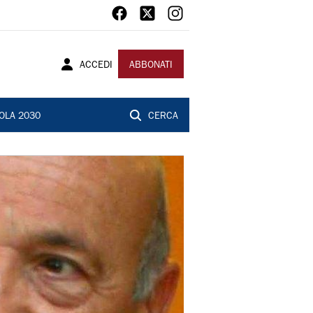
ACCEDI
ABBONATI
OLA 2030
CERCA