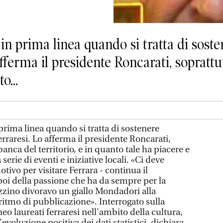
in prima linea quando si tratta di sost
 afferma il presidente Roncarati, soprat
o...
prima linea quando si tratta di sostenere
erraresi. Lo afferma il presidente Roncarati,
anca del territorio, e in quanto tale ha piacere e
 serie di eventi e iniziative locali. «Ci deve
ivo per visitare Ferrara - continua il
oi della passione che ha da sempre per la
gazzino divoravo un giallo Mondadori alla
ritmo di pubblicazione». Interrogato sulla
 neo laureati ferraresi nell'ambito della cultura,
voluzione positiva dei dati statistici, dichiara