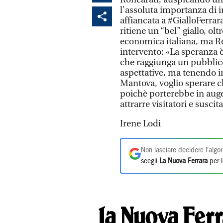
l'assoluta importanza di in
affiancata a #GialloFerra
ritiene un “bel” giallo, olt
economica italiana, ma R
intervento: «La speranza è
che raggiunga un pubblico
aspettative, ma tenendo in
Mantova, voglio sperare c
poichè porterebbe in auge 
attrarre visitatori e suscit
Irene Lodi
Non lasciare decidere l'algor
scegli
La Nuova Ferrara
per l