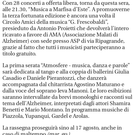
Con 28 concerti a offerta libera, torna da questa sera,
alle 21.30, “Musica a Marfisa d’Este”. A promuoverne
la terza fortunata edizione è ancora una volta il
Circolo Amici della musica “G. Frescobaldi”,
presieduto da Antonio Proietti che devolverà l’intero
ricavato a favore di AMA (Associazione Malati di
Alzheimer) con sede presso ASP di via Ripagrande,
grazie al fatto che tutti i musicisti parteciperanno a
titolo gratuito.
La prima serata “Atmosfere - musica, danza e parole”
sarà dedicata al tango e alla coppia di ballerini Giulia
Casadio e Daniele Pierantozzi, che danzerà
accompagnata dal chitarrista Agostino Maturano e
dalla voce del soprano Ieva Manoni. Le loro esibizioni
saranno intervallate da brevi monologhi e racconti sul
tema dell’Alzheimer, interpretati dagli attori Shamira
Benetti e Mario Montano. In programma musiche di
Piazzola, Yupanqui, Gardel e Arolas.
La rassegna proseguirà sino al 17 agosto, anche in
caso di maltempo.
(mar. go.)