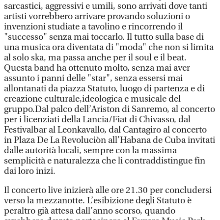
sarcastici, aggressivi e umili, sono arrivati dove tanti
artisti vorrebbero arrivare provando soluzioni o
invenzioni studiate a tavolino e rincorrendo il
"successo" senza mai toccarlo. Il tutto sulla base di
una musica ora diventata di "moda" che non si limita
al solo ska, ma passa anche per il soul e il beat.
Questa band ha ottenuto molto, senza mai aver
assunto i panni delle "star", senza essersi mai
allontanati da piazza Statuto, luogo di partenza e di
creazione culturale,ideologica e musicale del
gruppo.Dal palco dell’Ariston di Sanremo, al concerto
per i licenziati della Lancia/Fiat di Chivasso, dal
Festivalbar al Leonkavallo, dal Cantagiro al concerto
in Plaza De La Revoluciòn all’Habana de Cuba invitati
dalle autorità locali, sempre con la massima
semplicità e naturalezza che li contraddistingue fin
dai loro inizi.
Il concerto live inizierà alle ore 21.30 per concludersi
verso la mezzanotte. L’esibizione degli Statuto è
peraltro già attesa dall’anno scorso, quando