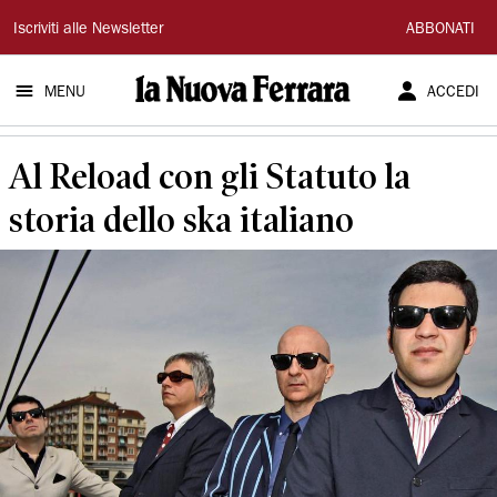
La
Iscriviti alle Newsletter
ABBONATI
Nuova
MENU
ACCEDI
Ferrara
Al Reload con gli Statuto la
storia dello ska italiano