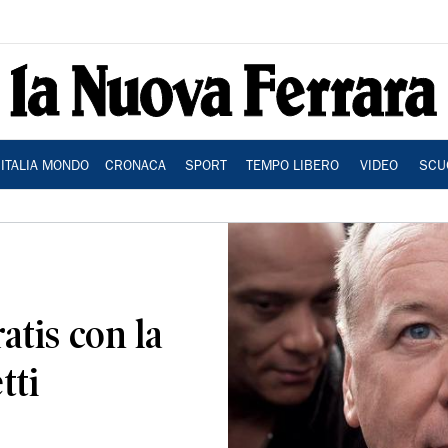
ITALIA MONDO
CRONACA
SPORT
TEMPO LIBERO
VIDEO
SCU
tis con la
tti