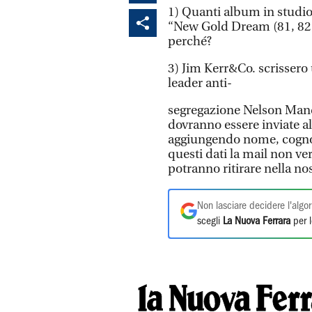
1) Quanti album in studio
“New Gold Dream (81, 82, 8
perché?
3) Jim Kerr&Co. scrisser
leader anti-
segregazione Nelson Mande
dovranno essere inviate al
aggiungendo nome, cognom
questi dati la mail non ver
potranno ritirare nella no
Non lasciare decidere l'algor
scegli
La Nuova Ferrara
per l