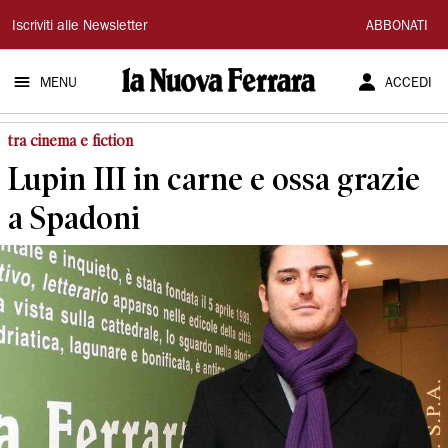
La
Iscriviti alle Newsletter
ABBONATI
Nuova
MENU
ACCEDI
Ferrara
tra cinema e fiction
Lupin III in carne e ossa grazie
a Spadoni