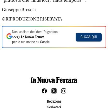
“piuttosto che ’filius loci’, ’filius temporis’ ”.
Giuseppe Brescia
©RIPRODUZIONE RISERVATA
Non lasciare decidere l'algoritmo:
CLICCA QUI
scegli
La Nuova Ferrara
per le tue notizie su Google
Redazione
Scriveteci