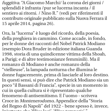
fuggitiva
. “A Giacomo Marchi/ la corona dei giorni /
splendidi è infranta /pur se lucerna incanta / il
sentiero ai ritorni. / Nino R.” (vedi per riferimenti il
contributo originale pubblicato sulla Nuova Ferrara il
15 aprile 2014, pagina 26).
Ora, la “lucerna” è luogo del ricordo, della poesia,
della preghiera in cammino. Come accade, in fondo,
per le donne dei racconti del Nobel Patrick Modiano
(esempio Dora Bruder in edizione italiana Guanda
1998, storia di una quindicenne vittima della Shoah,
a Parigi; e di altre testimonianze femminili). Ma il
romanzo di Modiano è anche romanzo della
“viellieuse”, la lampada notturna che illumina le
donne fugacemente, prima di lasciarle al loro destino.
In questi sensi, si può dire che Patrick Modiano sia un
poco “il Bassani di Francia”, specie in un momento in
cui in quella cultura si è ripresentato qualche
fenomeno di antisemitismo. E l’uomo - scriveva
Croce in
Montenerodomo
, Appendice della “Storia
del Regno di Napoli” del 1922 - bene spesso è, invece,