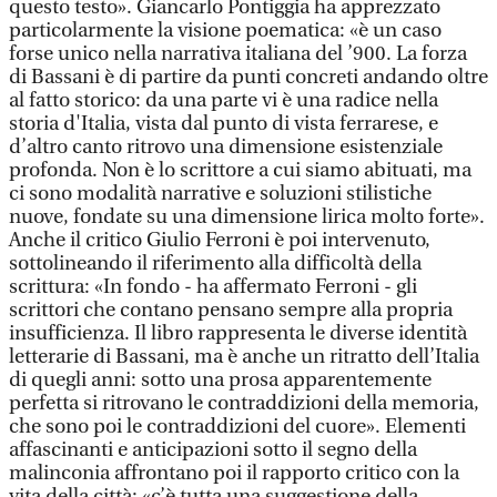
questo testo». Giancarlo Pontiggia ha apprezzato
particolarmente la visione poematica: «è un caso
forse unico nella narrativa italiana del ’900. La forza
di Bassani è di partire da punti concreti andando oltre
al fatto storico: da una parte vi è una radice nella
storia d'Italia, vista dal punto di vista ferrarese, e
d’altro canto ritrovo una dimensione esistenziale
profonda. Non è lo scrittore a cui siamo abituati, ma
ci sono modalità narrative e soluzioni stilistiche
nuove, fondate su una dimensione lirica molto forte».
Anche il critico Giulio Ferroni è poi intervenuto,
sottolineando il riferimento alla difficoltà della
scrittura: «In fondo - ha affermato Ferroni - gli
scrittori che contano pensano sempre alla propria
insufficienza. Il libro rappresenta le diverse identità
letterarie di Bassani, ma è anche un ritratto dell’Italia
di quegli anni: sotto una prosa apparentemente
perfetta si ritrovano le contraddizioni della memoria,
che sono poi le contraddizioni del cuore». Elementi
affascinanti e anticipazioni sotto il segno della
malinconia affrontano poi il rapporto critico con la
vita della città: «c’è tutta una suggestione della