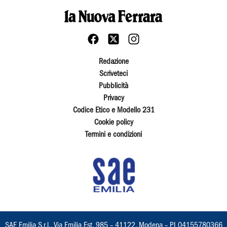
Redazione
Scriveteci
Pubblicità
Privacy
Codice Etico e Modello 231
Cookie policy
Termini e condizioni
SAE Emilia S.r.l., Via Emilia Est, 985 – 41122, Modena – PI 04155780366