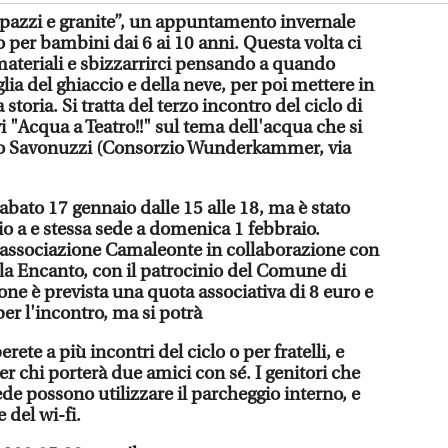
pupazzi e granite”, un appuntamento invernale
ro per bambini dai 6 ai 10 anni. Questa volta ci
ateriali e sbizzarrirci pensando a quando
lia del ghiaccio e della neve, per poi mettere in
toria. Si tratta del terzo incontro del ciclo di
vi "Acqua a Teatro!!" sul tema dell'acqua che si
azzo Savonuzzi (Consorzio Wunderkammer, via
bato 17 gennaio dalle 15 alle 18, ma è stato
rio a e stessa sede a domenica 1 febbraio.
’associazione Camaleonte in collaborazione con
la Encanto, con il patrocinio del Comune di
ione è prevista una quota associativa di 8 euro e
er l'incontro, ma si potrà
rete a più incontri del ciclo o per fratelli, e
er chi porterà due amici con sé. I genitori che
de possono utilizzare il parcheggio interno, e
 del wi-fi.