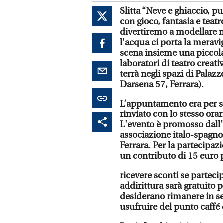
Slitta “Neve e ghiaccio, 
con gioco, fantasia e teat
divertiremo a modellare m
l'acqua ci porta la meravig
scena insieme una piccola s
laboratori di teatro creati
terrà negli spazi di Pal
Darsena 57, Ferrara).
L’appuntamento era per sa
rinviato con lo stesso ora
L'evento è promosso dall
associazione italo-spagno
Ferrara. Per la partecipaz
un contributo di 15 euro p
ricevere sconti se partecipe
addirittura sarà gratuito p
desiderano rimanere in se
usufruire del punto caffé e