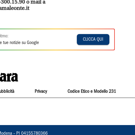
1-300.15.90 o mail a
amaleonte.it
itmo:
CLICCA QUI
e tue notizie su Google
ubblicità
Privacy
Codice Etico e Modello 231
22, Modena – PI 04155780366