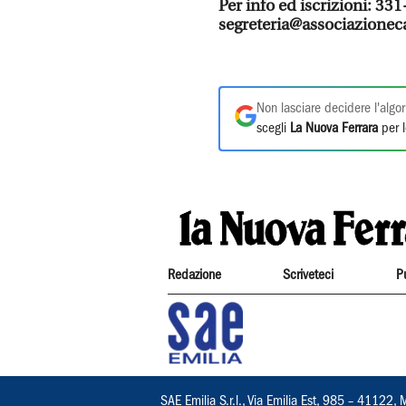
Per info ed iscrizioni: 33
segreteria@associazionec
Non lasciare decidere l'algor
scegli
La Nuova Ferrara
per l
Redazione
Scriveteci
P
SAE Emilia S.r.l., Via Emilia Est, 985 – 411