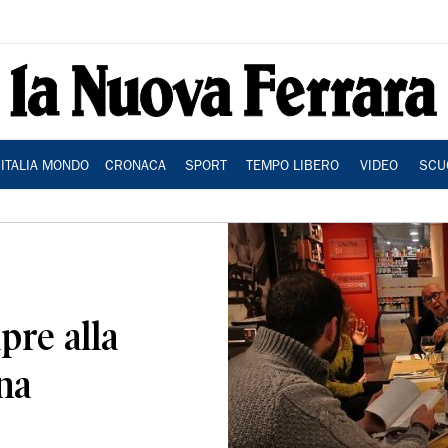
ITALIA MONDO
CRONACA
SPORT
TEMPO LIBERO
VIDEO
SCU
pre alla
na