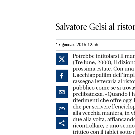
Salvatore Gelsi al rist
17 gennaio 2015 12:55
Potrebbe intitolarsi Il ma
(Tre lune, 2000), il dizion
prossima estate. Con una c
L’acchiappafilm dell’impla
rassegna letteraria al rist
pubblico come se si trova
prelibatezza. «Quando l’ho
riferimenti che offre oggi 
che per scrivere l’enciclo
alla vecchia maniera, in v
due alla volta, affiancand
ricontrollare, e uno sconos
trittico con il tablet sott