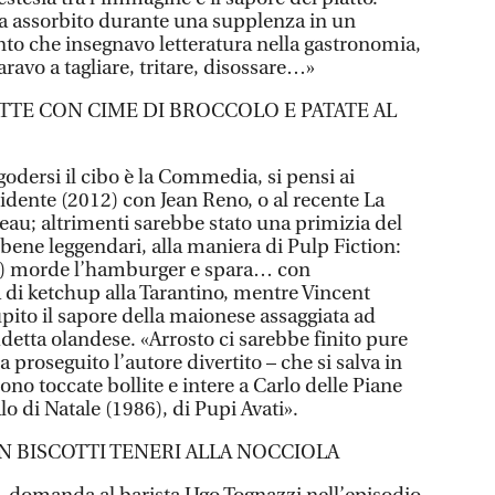
a assorbito durante una supplenza in un
anto che insegnavo letteratura nella gastronomia,
ravo a tagliare, tritare, disossare…»
ATTE CON CIME DI BROCCOLO E PATATE AL
godersi il cibo è la Commedia, si pensi ai
idente (2012) con Jean Reno, o al recente La
vreau; altrimenti sarebbe stato una primizia del
ebbene leggendari, alla maniera di Pulp Fiction:
n) morde l’hamburger e spara… con
 di ketchup alla Tarantino, mentre Vincent
upito il sapore della maionese assaggiata ad
detta olandese. «Arrosto ci sarebbe finito pure
a proseguito l’autore divertito – che si salva in
ono toccate bollite e intere a Carlo delle Piane
lo di Natale (1986), di Pupi Avati».
 BISCOTTI TENERI ALLA NOCCIOLA