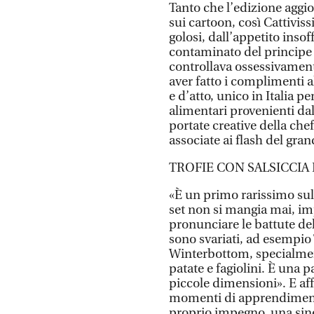
Tanto che l’edizione aggio
sui cartoon, così Cattiviss
golosi, dall’appetito insof
contaminato del principe de
controllava ossessivamente
aver fatto i complimenti al
e d’atto, unico in Italia p
alimentari provenienti dal
portate creative della che
associate ai flash del gra
TROFIE CON SALSICCIA
«È un primo rarissimo su
set non si mangia mai, i
pronunciare le battute de
sono svariati, ad esempio 
Winterbottom, specialment
patate e fagiolini. È una 
piccole dimensioni». E affa
momenti di apprendimento i
proprio impegno, una sines