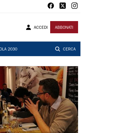
ACCEDI
ABBONATI
OLA 2030
CERCA