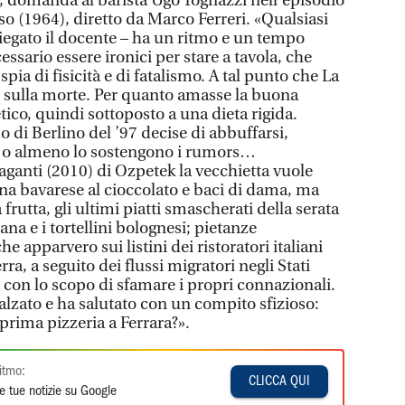
, domanda al barista Ugo Tognazzi nell’episodio
so (1964), diretto da Marco Ferreri. «Qualsiasi
spiegato il docente – ha un ritmo e un tempo
ssario essere ironici per stare a tavola, che
spia di fisicità e di fatalismo. A tal punto che La
 sulla morte. Per quanto amasse la buona
etico, quindi sottoposto a una dieta rigida.
bo di Berlino del ’97 decise di abbuffarsi,
io, o almeno lo sostengono i rumors…
aganti (2010) di Ozpetek la vecchietta vuole
una bavarese al cioccolato e baci di dama, ma
a frutta, gli ultimi piatti smascherati della serata
ana e i tortellini bolognesi; pietanze
 apparvero sui listini dei ristoratori italiani
a, a seguito dei flussi migratori negli Stati
 con lo scopo di sfamare i propri connazionali.
è alzato e ha salutato con un compito sfizioso:
prima pizzeria a Ferrara?».
itmo:
CLICCA QUI
e tue notizie su Google