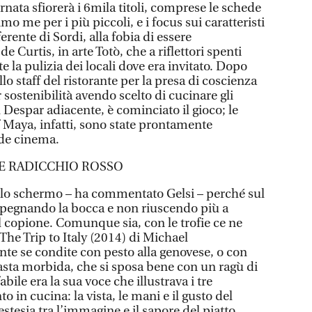
rnata sfiorerà i 6mila titoli, comprese le schede
imo me per i più piccoli, e i focus sui caratteristi
ferente di Sordi, alla fobia di essere
 Curtis, in arte Totò, che a riflettori spenti
 la pulizia dei locali dove era invitato. Dopo
lo staff del ristorante per la presa di coscienza
er sostenibilità avendo scelto di cucinare gli
 Despar adiacente, è cominciato il gioco; le
f Maya, infatti, sono state prontamente
nde cinema.
 E RADICCHIO ROSSO
llo schermo – ha commentato Gelsi – perché sul
mpegnando la bocca e non riuscendo più a
l copione. Comunque sia, con le trofie ce ne
The Trip to Italy (2014) di Michael
e se condite con pesto alla genovese, o con
pasta morbida, che si sposa bene con un ragù di
bile era la sua voce che illustrava i tre
n cucina: la vista, le mani e il gusto del
tesia tra l’immagine e il sapore del piatto.