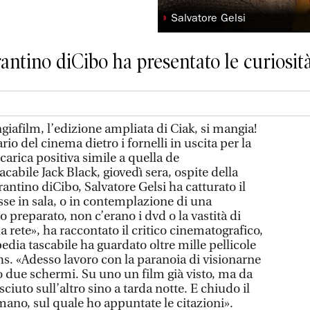
◗
Salvatore Gelsi
orantino diCibo ha presentato le curiosit
ngiafilm, l’edizione ampliata di Ciak, si mangia!
ario del cinema dietro i fornelli in uscita per la
arica positiva simile a quella de
cabile Jack Black, giovedì sera, ospite della
orantino diCibo, Salvatore Gelsi ha catturato il
sse in sala, o in contemplazione di una
 preparato, non c’erano i dvd o la vastità di
la rete», ha raccontato il critico cinematografico,
pedia tascabile ha guardato oltre mille pellicole
hs. «Adesso lavoro con la paranoia di visionarne
o due schermi. Su uno un film già visto, ma da
ciuto sull’altro sino a tarda notte. E chiudo il
o mano, sul quale ho appuntate le citazioni».