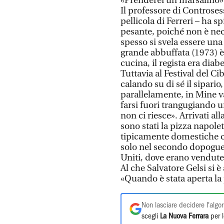
«Prenderei un marsalino»
Il professore di Controses
pellicola di Ferreri – ha 
pesante, poiché non è nece
spesso si svela essere una 
grande abbuffata (1973) è
cucina, il regista era diab
Tuttavia al Festival del Ci
calando su di sé il sipar
parallelamente, in Mine v
farsi fuori trangugiando 
non ci riesce». Arrivati all
sono stati la pizza napolet
tipicamente domestiche che
solo nel secondo dopoguerr
Uniti, dove erano vendute
Al che Salvatore Gelsi si 
«Quando è stata aperta la 
Non lasciare decidere l'algor
scegli
La Nuova Ferrara
per l