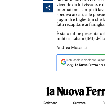
vicende da lui vissute, e 
internati nei campi di lav
spediva ai cari, alle poesi
augurali e bigliettini che 
fatti recapitare ai famigliar
È stato infine presentato i
militari italiani (IMI) del
Andrea Musacci
Non lasciare decidere l'algor
scegli
La Nuova Ferrara
per l
Redazione
Scriveteci
P