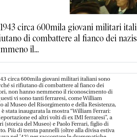
1943 circa 600mila giovani militari ital
utano di combattere al fianco dei nazist
emmeno il...
3 circa 600mila giovani militari italiani sono
hé si rifiutano di combattere al fianco dei
itori, non hanno nemmeno il riconoscimento di
 questi vi sono tanti ferraresi, come William
to al Museo del Risorgimento e della Resistenza,
, è stata inaugurata la mostra “William Ferrari:
portazione ed altri volti di ex IMI ferraresi”, a
 (storica del Museo) e Paolo Ferrari, figlio di
o. Più di trenta pannelli (oltre alla divisa estiva
sava nel ’42) per raccontare le drammatiche