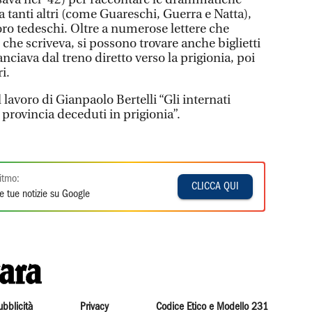
da tanti altri (come Guareschi, Guerra e Natta),
oro tedeschi. Oltre a numerose lettere che
e che scriveva, si possono trovare anche biglietti
lanciava dal treno diretto verso la prigionia, poi
i.
l lavoro di Gianpaolo Bertelli “Gli internati
la provincia deceduti in prigionia”.
itmo:
CLICCA QUI
e tue notizie su Google
ubblicità
Privacy
Codice Etico e Modello 231