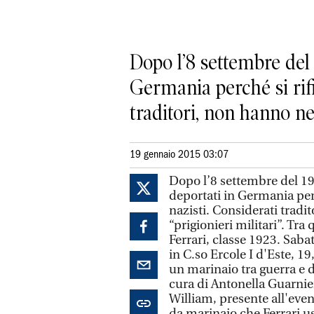
Dopo l’8 settembre del 
Germania perché si rifi
traditori, non hanno n
19 gennaio 2015 03:07
Dopo l’8 settembre del 194
deportati in Germania perc
nazisti. Considerati trad
“prigionieri militari”. Tra
Ferrari, classe 1923. Saba
in C.so Ercole I d'Este, 19
un marinaio tra guerra e de
cura di Antonella Guarnieri
William, presente all'event
da marinaio che Ferrari u