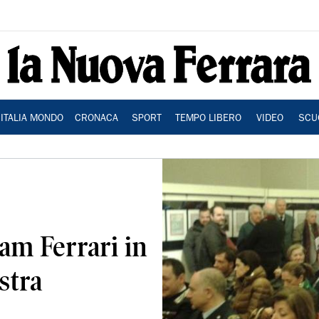
ITALIA MONDO
CRONACA
SPORT
TEMPO LIBERO
VIDEO
SCU
iam Ferrari in
stra