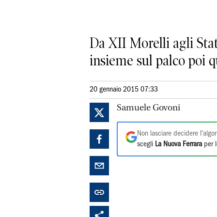
Da XII Morelli agli Stat
insieme sul palco poi q
20 gennaio 2015 07:33
Samuele Govoni
Non lasciare decidere l'algor
scegli
La Nuova Ferrara
per l