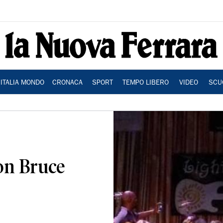
ITALIA MONDO
CRONACA
SPORT
TEMPO LIBERO
VIDEO
SCU
on Bruce