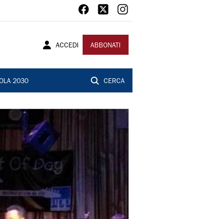
ACCEDI
ABBONATI
OLA 2030
CERCA