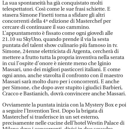
La sua spontaneità ha già conquistato molti
telespettatori. Così come le sue frasi schiette. E
stasera Simone Finetti torna a sfidare gli altri
concorrenti della 4ª edizione di Masterchef per
cercare di continuare il suo cammino.
L’appuntamento è fissato come ogni giovedì alle
21.10 su SkyUno, quando prende il via la sesta
puntata del talent show culinario più famoso in tv.
Simone, 24enne elettricista di Argenta, cercherà di
mettere a frutto tutta la propria inventiva nella serata
in cui l’ospite d’onore è niente meno che Iginio
Massari, uno dei migliori pasticceri italiani. E come
ogni anno, anche stavolta il confronto con il maestro
Massari sarà molto duro per i concorrenti. E anche
per Simone, che dopo aver stupito i giudici Barbieri,
Cracco e Bastianich, dovrà convincere anche Massari.
Ovviamente la puntata inizia con la Mystery Box e poi
a seguire l’Invention Test. Dopo la brigata di
Masterchef si trasferisce in un set esterno,
precisamente nelle cucine dell’hotel Westin Palace di