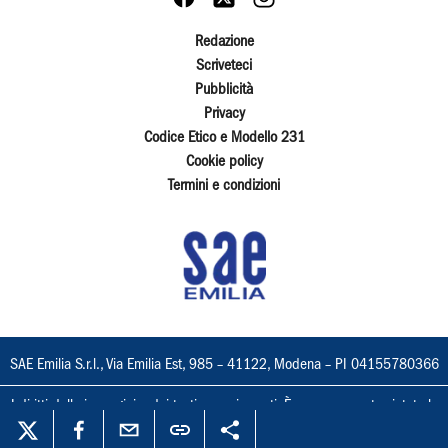
Redazione
Scriveteci
Pubblicità
Privacy
Codice Etico e Modello 231
Cookie policy
Termini e condizioni
SAE Emilia S.r.l., Via Emilia Est, 985 – 41122, Modena – PI 04155780366
I diritti delle immagini e dei testi sono riservati. È espressamente vietata la
loro riproduzione con qualsiasi mezzo e l'adattamento totale o parziale.