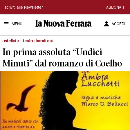
La
Iscriviti alle Newsletter
ABBONATI
Nuova
MENU
ACCEDI
Ferrara
ostellato - teatro barattoni
In prima assoluta “Undici
Minuti” dal romanzo di Coelho