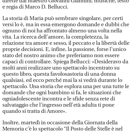
dirette dal maestro Giovanni Giannini; musiche, testo
e regia di Marco D. Bellucci.
La storia di Maria può sembrare singolare, per certi
versi lo è, ma in essa emergono domande e dubbi che
ognuno di noi ha affrontato almeno una volta nella
vita. La ricerca dell’amore, la completezza, la
relazione tra amore e sesso, il peccato e la libertà delle
proprie decisioni. E, infine, la passione, forse l’unico
stato del nostro animo che preferiamo non essere
capaci di controllare. Spiega Bellucci: «Desideravo da
molti anni realizzare uno spettacolo incentrato su
questo libro, questa favolosastoria di una donna
qualsiasi, ed ecco perché mai la si vedrà durante lo
spettacolo. Una storia che esplora una per una tutte le
domande che ogni bambino si fa, le situazioni che
ogniadolescente incontra e le sfide senza rete di
salvataggio che l’ingresso nell'età adulta ti pone
quando si tratta di Amore».
Inoltre, martedì in occasione della Giornata della
Memoria c’è lo spettacolo “Il Posto delle Stelle è nel