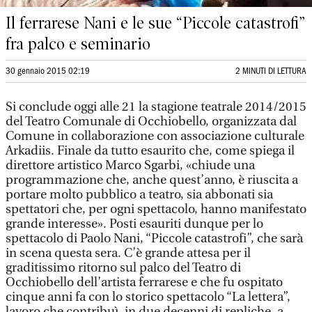
Il ferrarese Nani e le sue “Piccole catastrofi”
fra palco e seminario
30 gennaio 2015 02:19
2 MINUTI DI LETTURA
Si conclude oggi alle 21 la stagione teatrale 2014/2015
del Teatro Comunale di Occhiobello, organizzata dal
Comune in collaborazione con associazione culturale
Arkadiis. Finale da tutto esaurito che, come spiega il
direttore artistico Marco Sgarbi, «chiude una
programmazione che, anche quest’anno, è riuscita a
portare molto pubblico a teatro, sia abbonati sia
spettatori che, per ogni spettacolo, hanno manifestato
grande interesse». Posti esauriti dunque per lo
spettacolo di Paolo Nani, “Piccole catastrofi”, che sarà
in scena questa sera. C’è grande attesa per il
graditissimo ritorno sul palco del Teatro di
Occhiobello dell’artista ferrarese e che fu ospitato
cinque anni fa con lo storico spettacolo “La lettera”,
lavoro che contribuì, in due decenni di repliche, a