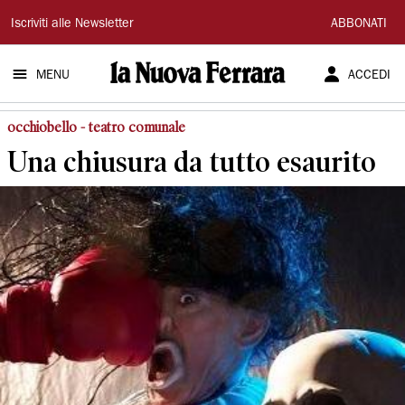
La
Iscriviti alle Newsletter
ABBONATI
Nuova
MENU
ACCEDI
Ferrara
occhiobello - teatro comunale
Una chiusura da tutto esaurito