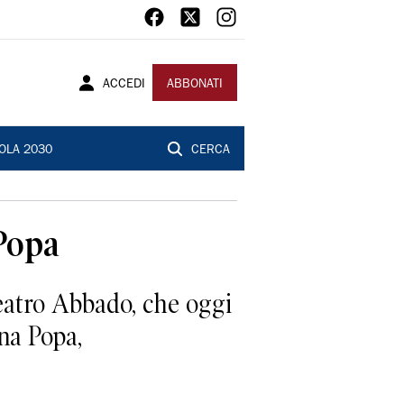
ACCEDI
ABBONATI
OLA 2030
CERCA
 Popa
eatro Abbado, che oggi
ina Popa,