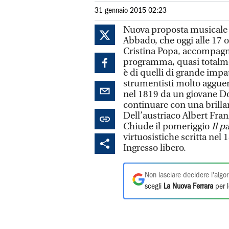
31 gennaio 2015 02:23
Nuova proposta musicale p
Abbado, che oggi alle 17 o
Cristina Popa, accompagnat
programma, quasi totalme
è di quelli di grande impat
strumentisti molto agguerr
nel 1819 da un giovane Do
continuare con una brillan
Dell’austriaco Albert Fra
Chiude il pomeriggio
Il p
virtuosistiche scritta nel
Ingresso libero.
Non lasciare decidere l'algor
scegli
La Nuova Ferrara
per l