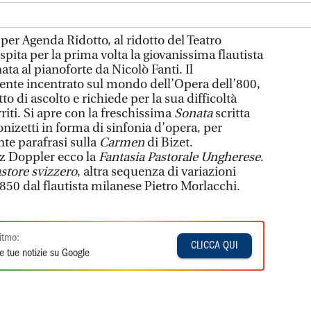
er Agenda Ridotto, al ridotto del Teatro
spita per la prima volta la giovanissima flautista
a al pianoforte da Nicolò Fanti. Il
nte incentrato sul mondo dell’Opera dell’800,
to di ascolto e richiede per la sua difficoltà
iti. Si apre con la freschissima
Sonata
scritta
nizetti in forma di sinfonia d’opera, per
te parafrasi sulla
Carmen
di Bizet.
nz Doppler ecco la
Fantasia Pastorale Ungherese
.
astore svizzero
, altra sequenza di variazioni
 1850 dal flautista milanese Pietro Morlacchi.
itmo:
CLICCA QUI
e tue notizie su Google