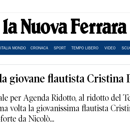
ITALIA MONDO
CRONACA
SPORT
TEMPO LIBERO
VIDEO
SCU
la giovane flautista Cristina
e per Agenda Ridotto, al ridotto del T
ima volta la giovanissima flautista Crist
orte da Nicolò...