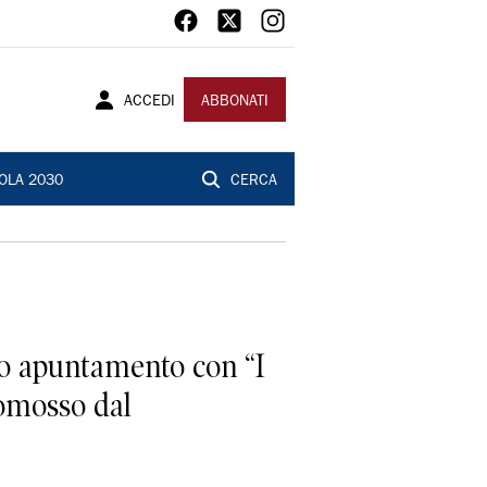
ACCEDI
ABBONATI
OLA 2030
CERCA
ovo apuntamento con “I
romosso dal