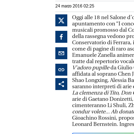
24 marzo 2016 02:25
Oggi alle 18 nel Salone d’
apuntamento con “I concer
musicali promosso dal Co
della rassegna vedono prota
Conservatorio di Ferrara, 
come di pagine di raro asco
Emanuele Zanella animera
tratte dal repertorio vocal
V'adoro pupille
da Giulio 
affidata al soprano Chen 
Shao Longxing, Alessia Ba
saranno interpreti di arie
La clemenza di Tito, Don G
arie di Gaetano Donizetti
cimenteranno Li Shuli, 
condur volete... Ah donate
Gioachino Rossini, propos
Leonard Bernstein. Ingress