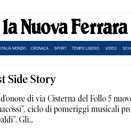
ITALIA MONDO
CRONACA
SPORT
TEMPO LIBERO
VIDEO
SCU
t Side Story
 d’onore di via Cisterna del Follo 5 nu
nacossi”, ciclo di pomeriggi musicali p
di”. Gli...