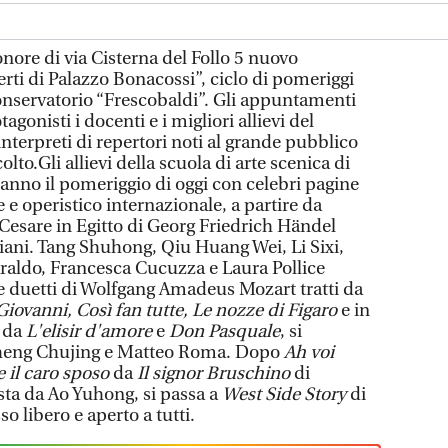
onore di via Cisterna del Follo 5 nuovo
ti di Palazzo Bonacossi”, ciclo di pomeriggi
nservatorio “Frescobaldi”. Gli appuntamenti
gonisti i docenti e i migliori allievi del
interpreti di repertori noti al grande pubblico
lto.Gli allievi della scuola di arte scenica di
nno il pomeriggio di oggi con celebri pagine
e e operistico internazionale, a partire da
Cesare in Egitto di Georg Friedrich Händel
Jiani. Tang Shuhong, Qiu Huang Wei, Li Sixi,
raldo, Francesca Cucuzza e Laura Pollice
 e duetti di Wolfgang Amadeus Mozart tratti da
iovanni, Così fan tutte, Le nozze di Figaro
e in
, da
L'elisir d'amore
e
Don Pasquale
, si
Zheng Chujing e Matteo Roma. Dopo
Ah voi
 il caro sposo
da
Il signor Bruschino
di
ta da Ao Yuhong, si passa a
West Side Story
di
o libero e aperto a tutti.