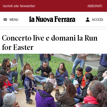
La
Iscriviti alle Newsletter
ABBONATI
Nuova
MENU
ACCEDI
Ferrara
Concerto live e domani la Run
for Easter