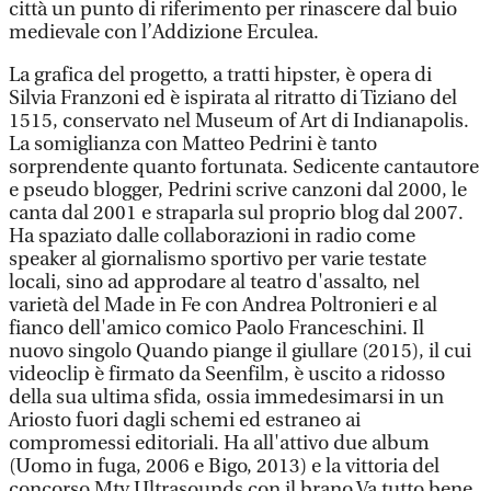
città un punto di riferimento per rinascere dal buio
medievale con l’Addizione Erculea.
La grafica del progetto, a tratti hipster, è opera di
Silvia Franzoni ed è ispirata al ritratto di Tiziano del
1515, conservato nel Museum of Art di Indianapolis.
La somiglianza con Matteo Pedrini è tanto
sorprendente quanto fortunata. Sedicente cantautore
e pseudo blogger, Pedrini scrive canzoni dal 2000, le
canta dal 2001 e straparla sul proprio blog dal 2007.
Ha spaziato dalle collaborazioni in radio come
speaker al giornalismo sportivo per varie testate
locali, sino ad approdare al teatro d'assalto, nel
varietà del Made in Fe con Andrea Poltronieri e al
fianco dell'amico comico Paolo Franceschini. Il
nuovo singolo Quando piange il giullare (2015), il cui
videoclip è firmato da Seenfilm, è uscito a ridosso
della sua ultima sfida, ossia immedesimarsi in un
Ariosto fuori dagli schemi ed estraneo ai
compromessi editoriali. Ha all'attivo due album
(Uomo in fuga, 2006 e Bigo, 2013) e la vittoria del
concorso Mtv Ultrasounds con il brano Va tutto bene