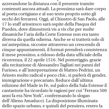
azzerandone la distanza con il presente tramite
contenuti ancora attuali. La prossima sarà dare corpo
al poeta cortigiano e al suo testo proprio sotto gli
occhi dei ferraresi. Oggi, al Chiostro di San Paolo, alle
17 lo staff ariostesco sarà ospite della Pasqua del
Puedes, dove dimostrerà vis a vis che per molte
dinamiche l’aria della Corte Estense non era tanto
diversa da quella odierna. Anche se si tratterà solo di
un’anteprima, siccome attraverso un crescendo di
cinque appuntamenti, il format prenderà consistenza
il mese prossimo, a ridosso della data ufficiale della
ricorrenza, il 22 aprile 1516. Nel pomeriggio, grazie
alla recitazione di Alessandro Tagliati nei panni del
Furioso, e all’interpretazione di Matteo Pedrini, un
Ariosto molto radical e poco chic, si parlerà di gender,
immigrazione e precariato. Reduce dall’ultima
edizione del Made in Fe, sul palco della Sala Estense il
cantastorie ha ricordato le ragioni per cui “Ferrara 500
anni fa era New York”, confermando lo slogan
dell’Alieno Amaducci. La disposizione illuminata
dello spazio urbano, e quindi del pensiero, resero la