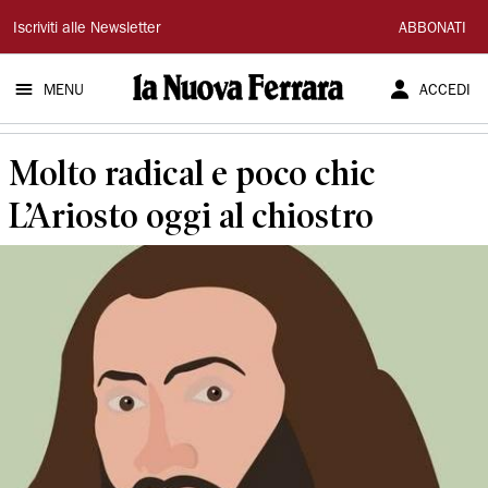
La
Iscriviti alle Newsletter
ABBONATI
Nuova
MENU
ACCEDI
Ferrara
Molto radical e poco chic
L’Ariosto oggi al chiostro