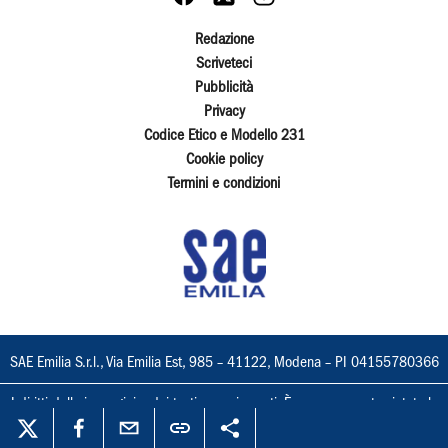
Redazione
Scriveteci
Pubblicità
Privacy
Codice Etico e Modello 231
Cookie policy
Termini e condizioni
SAE Emilia S.r.l., Via Emilia Est, 985 – 41122, Modena – PI 04155780366
I diritti delle immagini e dei testi sono riservati. È espressamente vietata la
loro riproduzione con qualsiasi mezzo e l'adattamento totale o parziale.