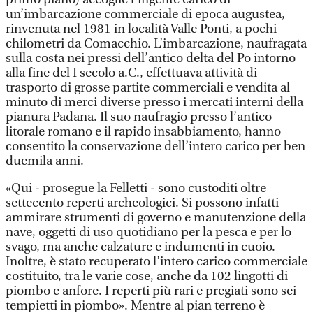
un’imbarcazione commerciale di epoca augustea,
rinvenuta nel 1981 in località Valle Ponti, a pochi
chilometri da Comacchio. L’imbarcazione, naufragata
sulla costa nei pressi dell’antico delta del Po intorno
alla fine del I secolo a.C., effettuava attività di
trasporto di grosse partite commerciali e vendita al
minuto di merci diverse presso i mercati interni della
pianura Padana. Il suo naufragio presso l’antico
litorale romano e il rapido insabbiamento, hanno
consentito la conservazione dell’intero carico per ben
duemila anni.
«Qui - prosegue la Felletti - sono custoditi oltre
settecento reperti archeologici. Si possono infatti
ammirare strumenti di governo e manutenzione della
nave, oggetti di uso quotidiano per la pesca e per lo
svago, ma anche calzature e indumenti in cuoio.
Inoltre, è stato recuperato l’intero carico commerciale
costituito, tra le varie cose, anche da 102 lingotti di
piombo e anfore. I reperti più rari e pregiati sono sei
tempietti in piombo». Mentre al pian terreno è