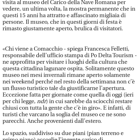
visita al museo del Carico della Nave Romana per
vedere, un ultima volta, la mostra permanente che in
questi 15 anni ha attratto e affascinato migliaia di
persone. Il museo, che in questi giorni di festa è
rimasto giustamente aperto, brulica di visitatori.
«Chi viene a Comacchio - spiega Francesca Felletti,
responsabile dell’ufficio stampa di Po Delta Tourism -
ne approfitta per visitare i luoghi della cultura che
questa cittadina lagunare ospita. Solitamente questo
museo nei mesi invernali rimane aperto solamente
nei weekend perché nel resto della settimana non c’è
un flusso turistico tale da giustificarne l’apertura.
Eccezione fatta per giornate come quella di oggi (ieri
per chi legge,
ndr
) in cui sarebbe da sciocchi restare
chiusi con tutta la gente che c’è in giro». E infatti, di
turisti che varcano la soglia del museo ce ne sono
parecchi. Anche provenienti dall’estero.
Lo spazio, suddiviso su due piani (pian terreno e
primo piano) accoglie l’ingente carico di