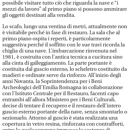
possibile visitare tutto ciò che riguarda la nave e “i
mezzi da lavoro” al primo piano si possono ammirare
gli oggetti destinati alla vendita.
Lo scafo, lungo una ventina di metri, attualmente non
è visitabile perché in fase di restauro. La sala che al
primo piano ospita i reperti, è particolarmente
suggestiva perché il soffitto con le sue travi ricorda la
chiglia di una nave. L’imbarcazione rinvenuta nel
1981, è costruita con l'antica tecnica a cucitura sino
alla cinta di galleggiamento. La parte portante è
costituita dal guscio esterno, lo scheletro costituito da
madieri e ordinate serve da rinforzo. All’inizio degli
anni Novanta, la Soprintendenza per i Beni
Archeologici dell’Emilia Romagna in collaborazione
con l’Istituto Centrale per il Restauro, facenti capo
entrambi all’allora Ministero per i Beni Culturali,
decise di tentare il recupero e il restauro dell’intero
guscio esterno portante della nave, senza smontarlo o
sezionarlo. Attorno al guscio è stata realizzata una
copertura in vetro resina, rinforzata con contrafforti,