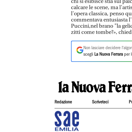
chi si esibisce stia sul pa
calcare le scene, ma l'art
l'opera classica, penso q
commentava entusiasta l'
Puccini,nel brano "la geli
zitti come tombe?», chiede 
Non lasciare decidere l'algor
scegli
La Nuova Ferrara
per l
Redazione
Scriveteci
P