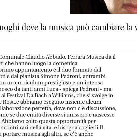
uoghi dove la musica può cambiare la v
 Comunale Claudio Abbado, Ferrara Musica dà il
erti che hanno luogo la domenica
 primo appuntamento è il duo formato dal
etti e dal pianista Simone Pedroni, entrambi
con un curriculum prestigioso e un'intensa
onosco da tanti anni Luca - spiega Pedroni - ma
 al Festival Da Bach a Williams, che si svolge in
te Rosa,e abbiamo eseguito insieme alcuni
llaborazione perfetta, dove non c'è discussione,
me se due entità diverse si unissero e nascesse
. Abbiamo colto questa opportunità per
ontri rari nella vita, e bisogna coglierli.Il
 portare musica agli altri, se c'è anche