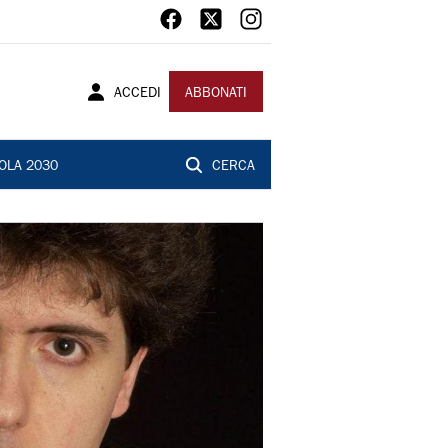
ACCEDI
ABBONATI
OLA 2030
CERCA