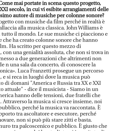
Come mai portate in scena questo progetto,
XXI secolo, in cui vi esibite arrangiamenti delle
simo autore di musiche per colonne sonore?
getto con musiche da film perché in realtà è
allaccia alla musica classica. John Williams è
i tutto il mondo. Le sue musiche ci piacciono e
de che ha creato colonne sonore che hanno
ilm. Ha scritto per questo mezzo di
con una genialità assoluta, che non si trova in
rmesso a due generazioni che altrimenti non
 n una sala da concerto, di conoscere la
fonica». Luca Franzetti prosegue un percorso
i, e si reca in luoghi dove la musica può
tto di domani "America e Russia tra XX e XXI
 attuale" - dice il musicista - Siamo in un
erica hanno delle tensioni, due fratelli che
a. Attraverso la musica si cresce insieme, noi
pubblico, perché la musica va raccontata. È
apporto tra ascoltatore e esecutore, perché
novare, non si può più stare zitti e basta.
 muro tra palcoscenico e pubblico. È giusto che