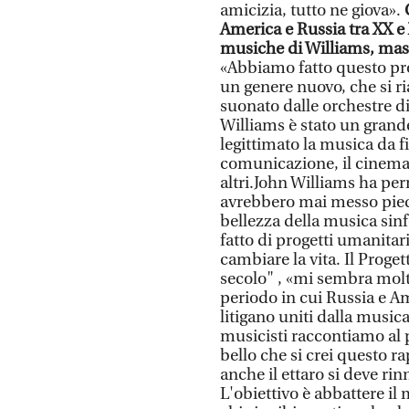
amicizia, tutto ne giova».
America e Russia tra XX e 
musiche di Williams, mas
«Abbiamo fatto questo pro
un genere nuovo, che si ri
suonato dalle orchestre d
Williams è stato un gran
legittimato la musica da f
comunicazione, il cinema, 
altri.John Williams ha pe
avrebbero mai messo piede
bellezza della musica sin
fatto di progetti umanitar
cambiare la vita. Il Proge
secolo" , «mi sembra molto
periodo in cui Russia e Am
litigano uniti dalla music
musicisti raccontiamo al 
bello che si crei questo r
anche il ettaro si deve rin
L'obiettivo è abbattere il