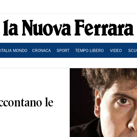
ITALIA MONDO
CRONACA
SPORT
TEMPO LIBERO
VIDEO
SCU
accontano le