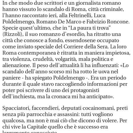
In che modo due scrittori e un giornalista romano
hanno vissuto lo scandalo di Roma, città criminale,
l'hanno raccontato ieri, alla Feltrinelli, Luca
Poldelmengo, Romano De Marco e Fabrizio Roncone.
Specie quest'ultimo, che in “La paura ti trova”
(Rizzoli), il suo romanzo d'esordio, ha ritratto una
città che conosce a fondo, essendosene occupato
come inviato speciale del Corriere della Sera. La loro
Roma contemporanea è ritratta in maniera impietosa,
tra violenza, crudeltà, volgarità, mala politica e
alienazione. Il peso dell'attualità li ha influenzati: «Lo
scandalo dell'anno scorso mi ha rotto le uova nel
paniere - ha spiegato Poldelmengo -. Era un periodo
durante il quale stavo raccogliendo informazioni per
poter poi scrivere di uno dei protagonisti
dell'inchiesta, ma la cronaca mi ha anticipato».
Spacciatori, faccendieri, deputati cocainomani, preti
senza più parrocchia e assassini: tutti vogliono
qualcosa, ma non è mai ciò che dicono di volere. Per
chi vive la Capitale quello che è successo era