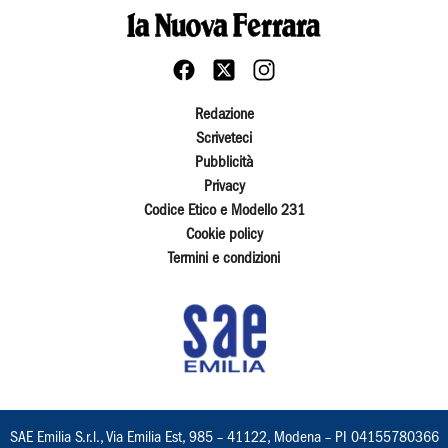
Redazione
Scriveteci
Pubblicità
Privacy
Codice Etico e Modello 231
Cookie policy
Termini e condizioni
SAE Emilia S.r.l., Via Emilia Est, 985 – 41122, Modena – PI 04155780366