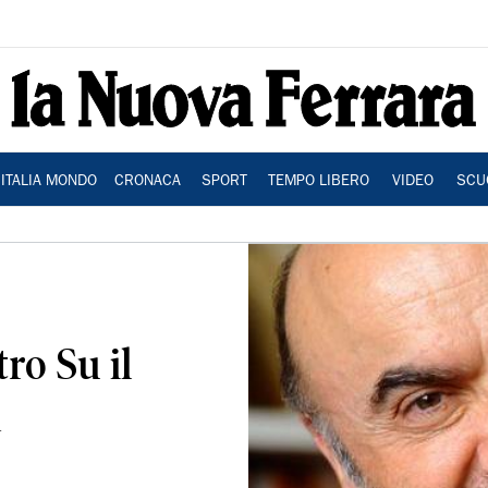
ITALIA MONDO
CRONACA
SPORT
TEMPO LIBERO
VIDEO
SCU
ro Su il
a