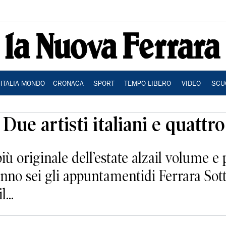
ITALIA MONDO
CRONACA
SPORT
TEMPO LIBERO
VIDEO
SCU
i Due artisti italiani e quattr
iù originale dell’estate alzail volume 
anno sei gli appuntamentidi Ferrara Sotto
...