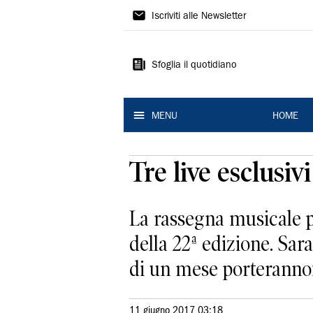
La
Iscriviti alle Newsletter
Nuova
Ferrara
Sfoglia il quotidiano
MENU
HOME
Tre live esclusiv
La rassegna musicale p
della 22ª edizione. Sar
di un mese porterannoil
11 giugno 2017 03:18