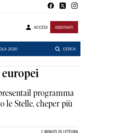
ACCEDI
ABBONATI
OLA 2030
CERCA
o europei
e presentail programma
 le Stelle, cheper più
1 MINUTI DI LETTURA