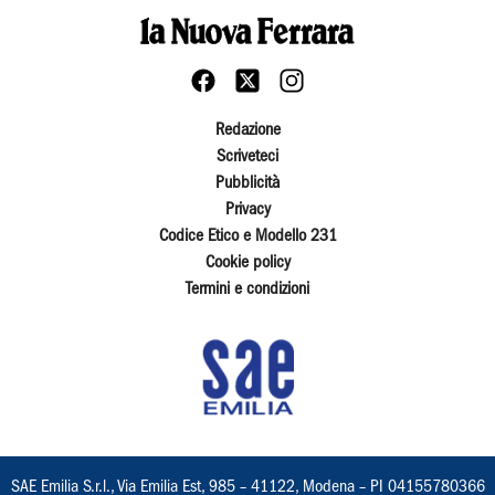
Redazione
Scriveteci
Pubblicità
Privacy
Codice Etico e Modello 231
Cookie policy
Termini e condizioni
SAE Emilia S.r.l., Via Emilia Est, 985 – 41122, Modena – PI 04155780366