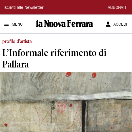
La
Iscriviti alle Newsletter
ABBONATI
Nuova
MENU
ACCEDI
Ferrara
profilo d’artista
L’Informale riferimento di
Pallara