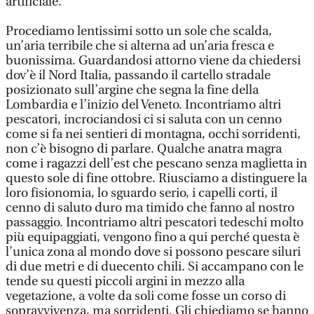
artificiale.
Procediamo lentissimi sotto un sole che scalda,
un’aria terribile che si alterna ad un’aria fresca e
buonissima. Guardandosi attorno viene da chiedersi
dov’è il Nord Italia, passando il cartello stradale
posizionato sull’argine che segna la fine della
Lombardia e l’inizio del Veneto. Incontriamo altri
pescatori, incrociandosi ci si saluta con un cenno
come si fa nei sentieri di montagna, occhi sorridenti,
non c’è bisogno di parlare. Qualche anatra magra
come i ragazzi dell’est che pescano senza maglietta in
questo sole di fine ottobre. Riusciamo a distinguere la
loro fisionomia, lo sguardo serio, i capelli corti, il
cenno di saluto duro ma timido che fanno al nostro
passaggio. Incontriamo altri pescatori tedeschi molto
più equipaggiati, vengono fino a qui perché questa è
l’unica zona al mondo dove si possono pescare siluri
di due metri e di duecento chili. Si accampano con le
tende su questi piccoli argini in mezzo alla
vegetazione, a volte da soli come fosse un corso di
sopravvivenza, ma sorridenti. Gli chiediamo se hanno