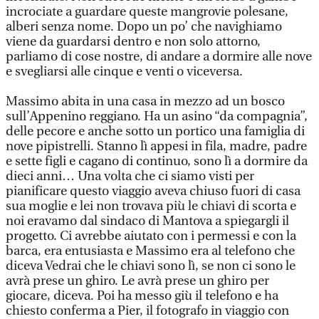
incrociate a guardare queste mangrovie polesane,
alberi senza nome. Dopo un po’ che navighiamo
viene da guardarsi dentro e non solo attorno,
parliamo di cose nostre, di andare a dormire alle nove
e svegliarsi alle cinque e venti o viceversa.
Massimo abita in una casa in mezzo ad un bosco
sull’Appenino reggiano. Ha un asino “da compagnia”,
delle pecore e anche sotto un portico una famiglia di
nove pipistrelli. Stanno lì appesi in fila, madre, padre
e sette figli e cagano di continuo, sono lì a dormire da
dieci anni… Una volta che ci siamo visti per
pianificare questo viaggio aveva chiuso fuori di casa
sua moglie e lei non trovava più le chiavi di scorta e
noi eravamo dal sindaco di Mantova a spiegargli il
progetto. Ci avrebbe aiutato con i permessi e con la
barca, era entusiasta e Massimo era al telefono che
diceva Vedrai che le chiavi sono lì, se non ci sono le
avrà prese un ghiro. Le avrà prese un ghiro per
giocare, diceva. Poi ha messo giù il telefono e ha
chiesto conferma a Pier, il fotografo in viaggio con