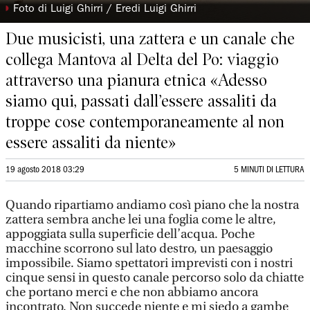
◗
Foto di Luigi Ghirri / Eredi Luigi Ghirri
Due musicisti, una zattera e un canale che
collega Mantova al Delta del Po: viaggio
attraverso una pianura etnica «Adesso
siamo qui, passati dall’essere assaliti da
troppe cose contemporaneamente al non
essere assaliti da niente»
19 agosto 2018 03:29
5 MINUTI DI LETTURA
Quando ripartiamo andiamo così piano che la nostra
zattera sembra anche lei una foglia come le altre,
appoggiata sulla superficie dell’acqua. Poche
macchine scorrono sul lato destro, un paesaggio
impossibile. Siamo spettatori imprevisti con i nostri
cinque sensi in questo canale percorso solo da chiatte
che portano merci e che non abbiamo ancora
incontrato. Non succede niente e mi siedo a gambe