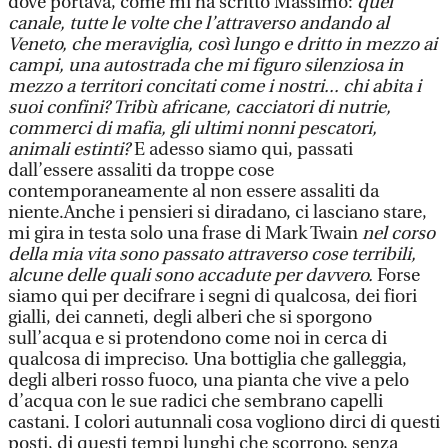
dove portava, come mi ha scritto Massimo:
quel
canale, tutte le volte che l’attraverso andando al
Veneto, che meraviglia, così lungo e dritto in mezzo ai
campi, una autostrada che mi figuro silenziosa in
mezzo a territori concitati come i nostri... chi abita i
suoi confini? Tribù africane, cacciatori di nutrie,
commerci di mafia, gli ultimi nonni pescatori,
animali estinti?
E adesso siamo qui, passati
dall’essere assaliti da troppe cose
contemporaneamente al non essere assaliti da
niente.Anche i pensieri si diradano, ci lasciano stare,
mi gira in testa solo una frase di Mark Twain
nel corso
della mia vita sono passato attraverso cose terribili,
alcune delle quali sono accadute per davvero.
Forse
siamo qui per decifrare i segni di qualcosa, dei fiori
gialli, dei canneti, degli alberi che si sporgono
sull’acqua e si protendono come noi in cerca di
qualcosa di impreciso. Una bottiglia che galleggia,
degli alberi rosso fuoco, una pianta che vive a pelo
d’acqua con le sue radici che sembrano capelli
castani. I colori autunnali cosa vogliono dirci di questi
posti, di questi tempi lunghi che scorrono, senza