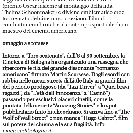
(premio Oscar insieme al montaggio della ﬁda
Thelma Schoonmaker) e diviene emblematico eroe
tormentato del cinema scorsesiano. Film di
combattimenti brutali e al contempo spirituale di un
maestro del cinema americano.
omaggio a scorsese
Intorno a “Toro scatenato”, dall’8 al 30 settembre, la
Cineteca di Bologna ha organizzato una rassegna che
ripercorre le ﬁla del grande dissonante “romanzo
americano” ﬁrmato Martin Scorsese. Dagli esordi con
rabbia nelle mean streets di Little Italy ai grandi ﬁlm
del periodo prodigioso (da “Taxi Driver” a “Quei bravi
ragazzi”, da “L’età dell’innocenza” a “Casinò”)
passando per esclusivi piaceri cineﬁli, come la
puntata della serie tv “Amazing Stories” e lo spot
pubblicitario ﬁnto hitchcockiano. Si arriva ﬁno a “The
Wolf of Wall Street” e non manca “Hugo Cabret”, ﬁlm
sul potere del cinema e la sua fragilità. Info:
cinetecadibologna.it
—